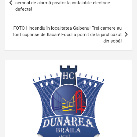
în
semnal de alarmă privitor la instalațiile electrice
defecte!
articole
FOTO | Incendiu în localitatea Galbenu! Trei camere au
fost cuprinse de flăcări! Focul a pornit de la jarul căzut
din sobă!