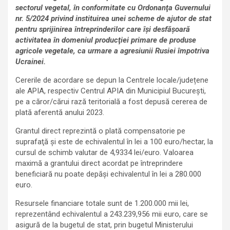
sectorul vegetal, în conformitate cu Ordonanţa Guvernului
nr. 5/2024 privind instituirea unei scheme de ajutor de stat
pentru sprijinirea întreprinderilor care îşi desfăşoară
activitatea în domeniul producţiei primare de produse
agricole vegetale, ca urmare a agresiunii Rusiei împotriva
Ucrainei.
Cererile de acordare se depun la Centrele locale/județene
ale APIA, respectiv Centrul APIA din Municipiul București,
pe a căror/cărui rază teritorială a fost depusă cererea de
plată aferentă anului 2023.
Grantul direct reprezintă o plată compensatorie pe
suprafaţă și este de echivalentul în lei a 100 euro/hectar, la
cursul de schimb valutar de 4,9334 lei/euro. Valoarea
maximă a grantului direct acordat pe întreprindere
beneficiară nu poate depăşi echivalentul în lei a 280.000
euro.
Resursele financiare totale sunt de 1.200.000 mii lei,
reprezentând echivalentul a 243.239,956 mii euro, care se
asigură de la bugetul de stat, prin bugetul Ministerului