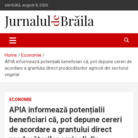
Skip
sâmbătă, august 8, 2026
to
content
Jurnalul de Brăila
Home
Economie
APIA informează potențialii beneficiari că, pot depune cereri de
acordare a grantului direct producătorilor agricoli din sectorul
vegetal
ECONOMIE
APIA informează potențialii
beneficiari că, pot depune cereri
de acordare a grantului direct