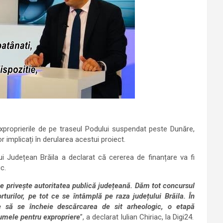
xproprierile de pe traseul Podului suspendat peste Dunăre,
r implicați în derularea acestui proiect.
ului Județean Brăila a declarat că cererea de finanțare va fi
c.
 ce privește autoritatea publică județeană. Dăm tot concursul
orturilor, pe tot ce se întâmplă pe raza județului Brăila. În
ie să se încheie descărcarea de sit arheologic, o etapă
sumele pentru expropriere
”, a declarat Iulian Chiriac, la Digi24.