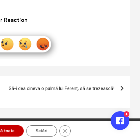
r Reaction
Să-i dea cineva o palmă lui Ferenț, să se trezească!
Close GDPR Cookie Banner
ă toate
Setări