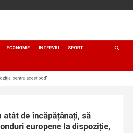
ECONOMIE
INTERVIU
SPORT
poziție, pentru acest pod”
m atât de încăpățânați, să
fonduri europene la dispoziție,