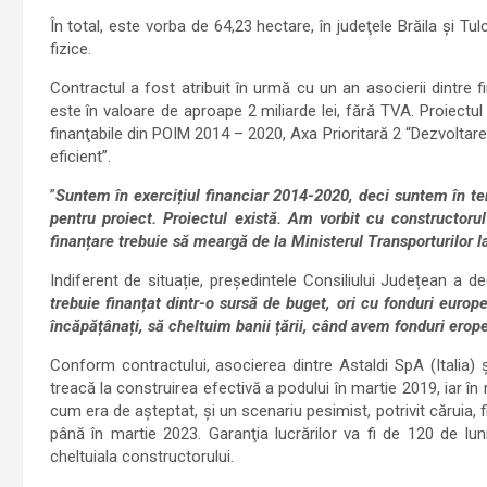
În total, este vorba de 64,23 hectare, în judeţele Brăila şi Tul
fizice.
Contractul a fost atribuit în urmă cu un an asocierii dintre 
este în valoare de aproape 2 miliarde lei, fără TVA. Proiectul f
finanţabile din POIM 2014 – 2020, Axa Prioritară 2 “Dezvoltare
eficient”.
”
Suntem în exercițiul financiar 2014-2020, deci suntem în t
pentru proiect. Proiectul există. Am vorbit cu constructoru
finanțare trebuie să meargă de la Ministerul Transporturilor
Indiferent de situație, președintele Consiliului Județean a dec
trebuie finanțat dintr-o sursă de buget, ori cu fonduri euro
încăpățânați, să cheltuim banii țării, când avem fonduri erope
Conform contractului, asocierea dintre Astaldi SpA (Italia) 
treacă la construirea efectivă a podului în martie 2019, iar în
cum era de aşteptat, şi un scenariu pesimist, potrivit căruia, 
până în martie 2023. Garanţia lucrărilor va fi de 120 de lun
cheltuiala constructorului.