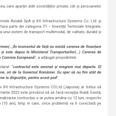
cea, care aparțin atât societăților private, cât și persoanelor
firmele Astaldi SpA şi IHI Infrastructure Systems Co. Ltd. şi
ace parte din categoria ITI – Investiţii Teritoriale Integrate,
a unui sistem de transport multimodal, de calitate, durabil şi
ermen(…)În momentul de față nu există cererea de finanțare
l și este depus la Ministerul Transporturilor(…) Cererea de
 la Comisia Europeană
”, a adăugat președintele.
larat: ”
contractul este semnat și megrem mai departe. El
pene, ori de la Guvernul României. Eu sper să nu fim atât de
ne la dispoziție, pentru acest pod
”.
şi IHI Infrastructure Systems CO.Ltd (Japonia) ar trebui să
 martie 2022 este prevăzut să se facă recepţia finală. Există,
finalizarea contrucţiei s-ar putea amâna cu 12 luni, respectiv
i (10 ani), timp în care, orice problemă va fi corectată pe