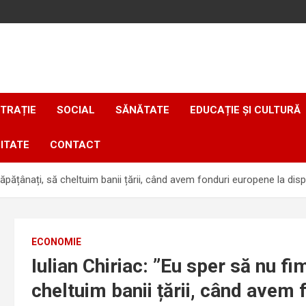
TRAȚIE
SOCIAL
SĂNĂTATE
EDUCAȚIE ȘI CULTURĂ
ITATE
CONTACT
ncăpățânați, să cheltuim banii țării, când avem fonduri europene la dis
ECONOMIE
Iulian Chiriac: ”Eu sper să nu fi
cheltuim banii țării, când avem 