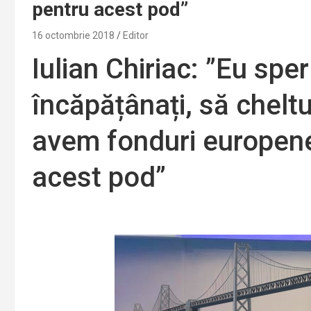
pentru acest pod”
16 octombrie 2018
Editor
Iulian Chiriac: ”Eu spe
încăpățânați, să cheltu
avem fonduri europene 
acest pod”