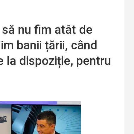
r să nu fim atât de
im banii țării, când
la dispoziție, pentru