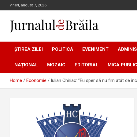
Skip
vineri, august 7, 2026
to
content
Jurnalul de Brăila
ȘTIREA ZILEI
POLITICĂ
EVENIMENT
ADMINIS
NAȚIONAL
MOZAIC
EDITORIAL
MICA PUBLIC
Home
Economie
Iulian Chiriac: ”Eu sper să nu fim atât de î