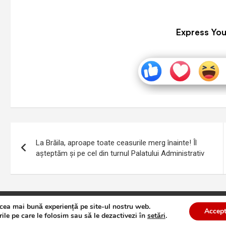
Express You
Navigare
La Brăila, aproape toate ceasurile merg înainte! Îl
în
așteptăm și pe cel din turnul Palatului Administrativ
articole
 cea mai bună experiență pe site-ul nostru web.
te
Theme by:
Theme Horse
Proudly Powered by:
WordPress
Accept
ile pe care le folosim sau să le dezactivezi în
setări
.