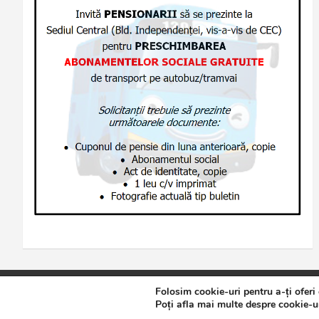
Folosim cookie-uri pentru a-ți oferi
Copyright © 2026
Jurnalul de Brăila
Politică de confidențialita
Poți afla mai multe despre cookie-ur