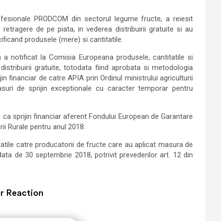
profesionale PRODCOM din sectorul legume fructe, a reiesit
etragere de pe piata, in vederea distribuirii gratuite si au
cificand produsele (mere) si cantitatile.
a a notificat la Comisia Europeana produsele, cantitatile si
stribuirii gratuite, totodata fiind aprobata si metodologia
jin financiar de catre APIA prin Ordinul ministrului agriculturii
masuri de sprijin exceptionale cu caracter temporar pentru
 ca sprijin financiar aferent Fondului European de Garantare
rii Rurale pentru anul 2018.
platile catre producatorii de fructe care au aplicat masura de
 data de 30 septembrie 2018, potrivit prevederilor art. 12 din
r Reaction