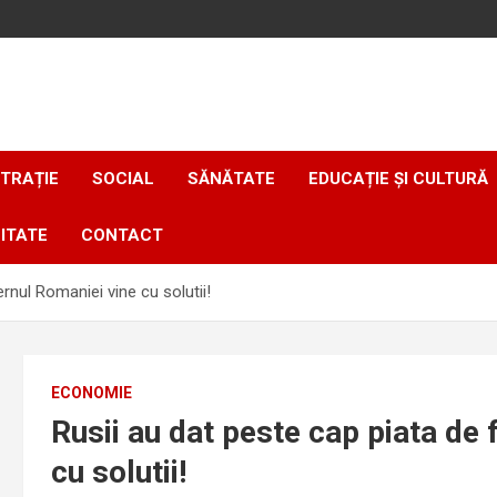
TRAȚIE
SOCIAL
SĂNĂTATE
EDUCAȚIE ȘI CULTURĂ
ITATE
CONTACT
rnul Romaniei vine cu solutii!
ECONOMIE
Rusii au dat peste cap piata de
cu solutii!