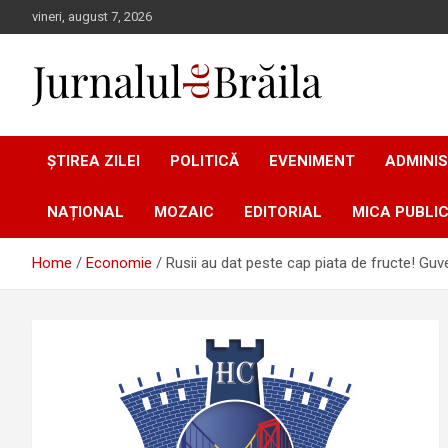
Skip
vineri, august 7, 2026
to
content
Jurnalul de Brăila
ȘTIREA ZILEI
POLITICĂ
EVENIMENT
ADMINIS
NAȚIONAL
MOZAIC
EDITORIAL
MICA PUBLIC
Home
Economie
Rusii au dat peste cap piata de fructe! Guve