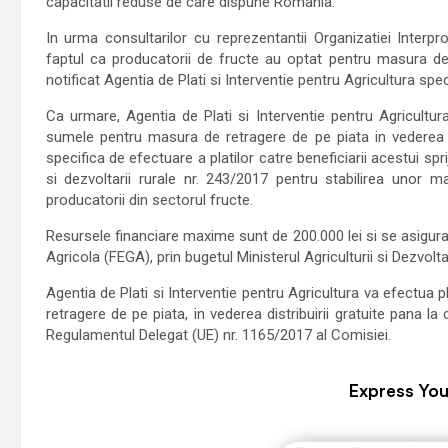
capacitatii reduse de care dispune Romania.
In urma consultarilor cu reprezentantii Organizatiei Inter
faptul ca producatorii de fructe au optat pentru masura de r
notificat Agentia de Plati si Interventie pentru Agricultura spe
Ca urmare, Agentia de Plati si Interventie pentru Agricultur
sumele pentru masura de retragere de pe piata in vederea di
specifica de efectuare a platilor catre beneficiarii acestui spri
si dezvoltarii rurale nr. 243/2017 pentru stabilirea unor 
producatorii din sectorul fructe.
Resursele financiare maxime sunt de 200.000 lei si se asigura
Agricola (FEGA), prin bugetul Ministerul Agriculturii si Dezvolta
Agentia de Plati si Interventie pentru Agricultura va efectua 
retragere de pe piata, in vederea distribuirii gratuite pana la
Regulamentul Delegat (UE) nr. 1165/2017 al Comisiei.
Express You