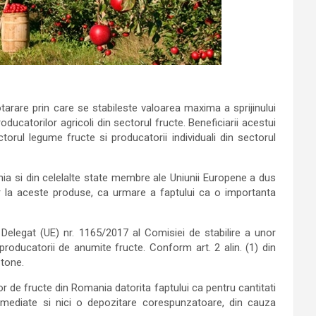
tarare prin care se stabileste valoarea maxima a sprijinului
ucatorilor agricoli din sectorul fructe. Beneficiarii acestui
torul legume fructe si producatorii individuali din sectorul
ania si din celelalte state membre ale Uniunii Europene a dus
lor la aceste produse, ca urmare a faptului ca o importanta
elegat (UE) nr. 1165/2017 al Comisiei de stabilire a unor
roducatorii de anumite fructe. Conform art. 2 alin. (1) din
 tone.
or de fructe din Romania datorita faptului ca pentru cantitati
i imediate si nici o depozitare corespunzatoare, din cauza