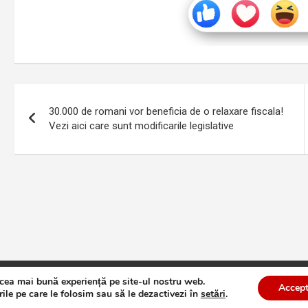
Navigare
30.000 de romani vor beneficia de o relaxare fiscala!
în
Vezi aici care sunt modificarile legislative
articole
 cea mai bună experiență pe site-ul nostru web.
te
Theme by:
Theme Horse
Proudly Powered by:
WordPress
Accept
ile pe care le folosim sau să le dezactivezi în
setări
.