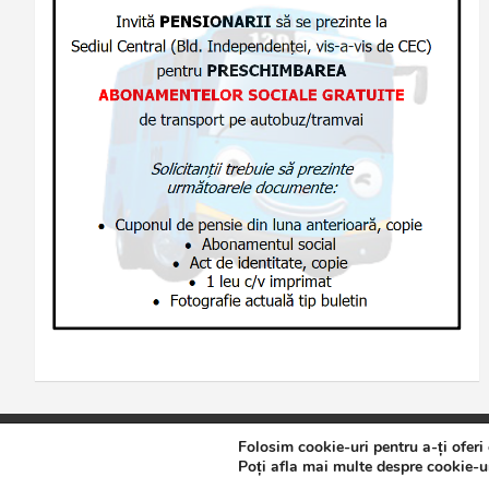
Folosim cookie-uri pentru a-ți oferi
Copyright © 2026
Jurnalul de Brăila
Politică de confidențialita
Poți afla mai multe despre cookie-ur