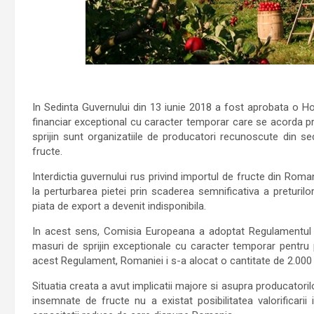
In Sedinta Guvernului din 13 iunie 2018 a fost aprobata o Ho
financiar exceptional cu caracter temporar care se acorda prod
sprijin sunt organizatiile de producatori recunoscute din sec
fructe.
Interdictia guvernului rus privind importul de fructe din Rom
la perturbarea pietei prin scaderea semnificativa a preturi
piata de export a devenit indisponibila.
In acest sens, Comisia Europeana a adoptat Regulamentul D
masuri de sprijin exceptionale cu caracter temporar pentru p
acest Regulament, Romaniei i s-a alocat o cantitate de 2.000
Situatia creata a avut implicatii majore si asupra producatoril
insemnate de fructe nu a existat posibilitatea valorificari