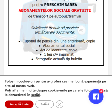
Folosim cookie-uri pentru a-ți oferi cea mai bună experiență pe
site-ul nostru web.
Poți afla mai multe despre cookie-urile pe care le folosim sau să
Copyright © 2026
Jurnalul de Brăila
le dezactivezi în
setări
.
Politică de confidențialitate
Theme by:
Theme Horse
Close GDPR Cookie Banner
Proudly Powered by:
WordPress
Acceptă toate
Setări