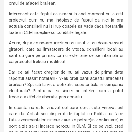
omul de afaceri brailean.
Interesant este faptul ca nimeni la acel moment nu a citit
proiectul, cum nu ma indoiesc de faptul ca nici la ora
actuala consilierii nu isi rup coatele sa vada daca hotararile
luate in CLM indeplinesc conditiile legale.
Acum, dupa ce ne-am trezit nu cu unul, ci cu doua sensuri
giratorii, care au limitatoare de viteza, consilierii locali au
sarit cu gura pe primar, ca nu este bine ce se intampla si
ca proiectul trebuie modificat.
Dar ce ati facut dragilor de nu ati vazut de prima data
raportul atasat hotararii? V-au orbit banii acestui afacerist
brailean? Sperati la vreo cotizatie substantiala in campania
electorala? Pentru ca eu sincer nu inteleg cum a putut
trece o astfel de aberatie prin consiliu.
In esenta nu este vinovat cel care cere, este vinovat cel
care da. Antistescu disperat de faptul ca Politia nu face
fata evenimentelor rutiere care se petrec(in continuare) in
port a zis sa-si incerce norocul in CLM. Si ce sa vezi, cred