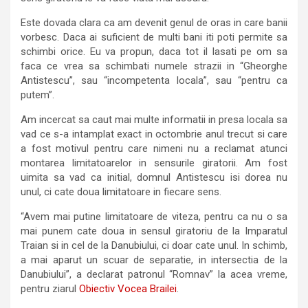
Este dovada clara ca am devenit genul de oras in care banii
vorbesc. Daca ai suficient de multi bani iti poti permite sa
schimbi orice. Eu va propun, daca tot il lasati pe om sa
faca ce vrea sa schimbati numele strazii in “Gheorghe
Antistescu”, sau “incompetenta locala”, sau “pentru ca
putem”.
Am incercat sa caut mai multe informatii in presa locala sa
vad ce s-a intamplat exact in octombrie anul trecut si care
a fost motivul pentru care nimeni nu a reclamat atunci
montarea limitatoarelor in sensurile giratorii. Am fost
uimita sa vad ca initial, domnul Antistescu isi dorea nu
unul, ci cate doua limitatoare in fiecare sens.
“Avem mai putine limitatoare de viteza, pentru ca nu o sa
mai punem cate doua in sensul giratoriu de la Imparatul
Traian si in cel de la Danubiului, ci doar cate unul. In schimb,
a mai aparut un scuar de separatie, in intersectia de la
Danubiului”, a declarat patronul “Romnav” la acea vreme,
pentru ziarul
Obiectiv Vocea Brailei
.