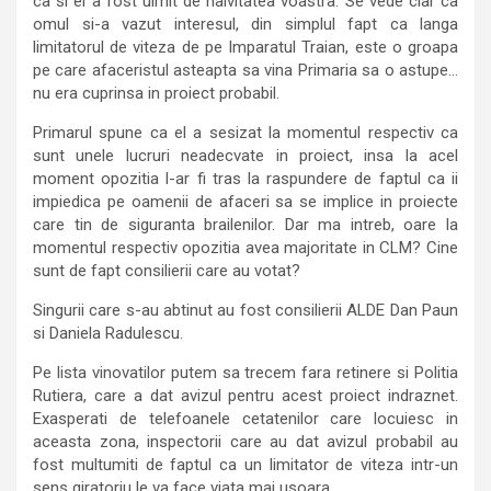
ca si el a fost uimit de naivitatea voastra. Se vede clar ca
omul si-a vazut interesul, din simplul fapt ca langa
limitatorul de viteza de pe Imparatul Traian, este o groapa
pe care afaceristul asteapta sa vina Primaria sa o astupe…
nu era cuprinsa in proiect probabil.
Primarul spune ca el a sesizat la momentul respectiv ca
sunt unele lucruri neadecvate in proiect, insa la acel
moment opozitia l-ar fi tras la raspundere de faptul ca ii
impiedica pe oamenii de afaceri sa se implice in proiecte
care tin de siguranta brailenilor. Dar ma intreb, oare la
momentul respectiv opozitia avea majoritate in CLM? Cine
sunt de fapt consilierii care au votat?
Singurii care s-au abtinut au fost consilierii ALDE Dan Paun
si Daniela Radulescu.
Pe lista vinovatilor putem sa trecem fara retinere si Politia
Rutiera, care a dat avizul pentru acest proiect indraznet.
Exasperati de telefoanele cetatenilor care locuiesc in
aceasta zona, inspectorii care au dat avizul probabil au
fost multumiti de faptul ca un limitator de viteza intr-un
sens giratoriu le va face viata mai usoara.