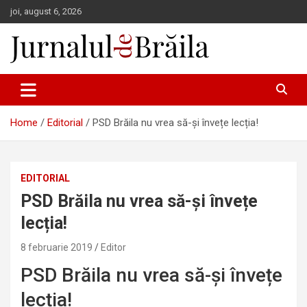
Skip
joi, august 6, 2026
to
content
Jurnalul de Brăila
Home
Editorial
PSD Brăila nu vrea să-și învețe lecția!
EDITORIAL
PSD Brăila nu vrea să-și învețe
lecția!
8 februarie 2019
Editor
PSD Brăila nu vrea să-și învețe
lecția!