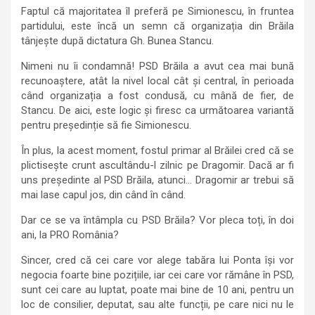
Faptul că majoritatea îl preferă pe Simionescu, în fruntea
partidului, este încă un semn că organizația din Brăila
tânjește după dictatura Gh. Bunea Stancu.
Nimeni nu îi condamnă! PSD Brăila a avut cea mai bună
recunoaștere, atât la nivel local cât și central, în perioada
când organizația a fost condusă, cu mână de fier, de
Stancu. De aici, este logic și firesc ca următoarea variantă
pentru președinție să fie Simionescu.
În plus, la acest moment, fostul primar al Brăilei cred că se
plictisește crunt ascultându-l zilnic pe Dragomir. Dacă ar fi
uns președinte al PSD Brăila, atunci… Dragomir ar trebui să
mai lase capul jos, din când în când.
Dar ce se va întâmpla cu PSD Brăila? Vor pleca toți, în doi
ani, la PRO România?
Sincer, cred că cei care vor alege tabăra lui Ponta își vor
negocia foarte bine pozițiile, iar cei care vor rămâne în PSD,
sunt cei care au luptat, poate mai bine de 10 ani, pentru un
loc de consilier, deputat, sau alte funcții, pe care nici nu le