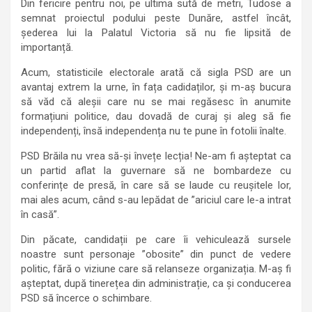
Din fericire pentru noi, pe ultima sută de metri, Tudose a
semnat proiectul podului peste Dunăre, astfel încât,
șederea lui la Palatul Victoria să nu fie lipsită de
importanță.
Acum, statisticile electorale arată că sigla PSD are un
avantaj extrem la urne, în fața cadidaților, și m-aș bucura
să văd că aleșii care nu se mai regăsesc în anumite
formațiuni politice, dau dovadă de curaj și aleg să fie
independenți, însă independența nu te pune în fotolii înalte.
PSD Brăila nu vrea să-și învețe lecția! Ne-am fi așteptat ca
un partid aflat la guvernare să ne bombardeze cu
conferințe de presă, în care să se laude cu reușitele lor,
mai ales acum, când s-au lepădat de ”ariciul care le-a intrat
în casă”.
Din păcate, candidații pe care îi vehiculează sursele
noastre sunt personaje ”obosite” din punct de vedere
politic, fără o viziune care să relanseze organizația. M-aș fi
așteptat, după tinerețea din administrație, ca și conducerea
PSD să încerce o schimbare.