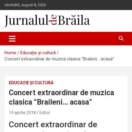
Skip
sâmbătă, august 8, 2026
to
content
Jurnalul de Brăila
Home
Educație și cultură
Concert extraordinar de muzica clasica “Braileni… acasa”
EDUCAȚIE ȘI CULTURĂ
Concert extraordinar de muzica
clasica “Braileni… acasa”
14 aprilie 2018
Editor
Concert extraordinar de