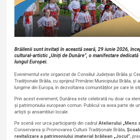
Brăilenii sunt invitați în această seară, 29 iunie 2026, în
cultural-artistic „Uniți de Dunăre”, o manifestare dedicată f
lungul Europei.
Evenimentul este organizat de Consiliul Județean Brăila și C
Tradiționale Brăila, cu sprijinul Primăriei Municipiului Brăila, ș
lungime din Europa, în dezvoltarea comunităților pe care le st
Prin acest eveniment, Dunărea este celebrată nu doar ca element 
și patrimoniului european comun. Publicul va avea parte de un s
artiști și ansambluri locale.
Pe scenă vor urca participanții din cadrul
Atelierului „Mens 
Conservarea și Promovarea Culturii Tradiționale Brăila,
Școal
revitalizare a patrimoniului imaterial brăilean „Jocul”
, pr