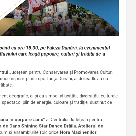
cepând cu ora 18:00, pe Faleza Dunării, la evenimentul
luviului care leagă popoare, culturi și tradiții de-a
entrul Județean pentru Conservarea și Promovarea Culturii
i aduce în prim-plan importanța Dunării, al doilea fluviu ca
răbate.
geografic, ci și ca simbol al unității, diversității culturale
pectacol plin de energie, culoare și tradiție, susținut de
sana in corpore sano”
al Centrului Județean pentru
a de Dans Shining Star Dance Brăila
,
Atelierul de
ecum și ansamblurile folclorice
Hora Măxinenilor
,