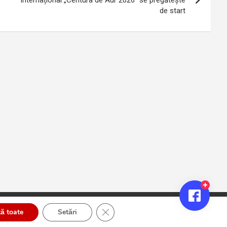
Internațional „Centura de Aur 2026” se pregătește
de start
Close GDPR Cookie Banner
ă toate
Setări