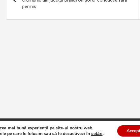
drumurile din județul Brăila! Un șofer conducea fără
permis
articole
 cea mai bună experiență pe site-ul nostru web.
te
Theme by:
Theme Horse
Proudly Powered by:
WordPress
Accept
ile pe care le folosim sau să le dezactivezi în
setări
.