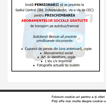
Folosim cookie-uri pentru a-ți oferi
Copyright © 2026
Jurnalul de Brăila
Politică de confidențialita
Poți afla mai multe despre cookie-ur