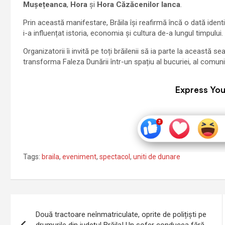
Mușețeanca
,
Hora
și
Hora Căzăcenilor Ianca
.
Prin această manifestare, Brăila își reafirmă încă o dată identi
i-a influențat istoria, economia și cultura de-a lungul timpului.
Organizatorii îi invită pe toți brăilenii să ia parte la această se
transforma Faleza Dunării într-un spațiu al bucuriei, al comuniun
Express You
Tags:
braila
,
eveniment
,
spectacol
,
uniti de dunare
Navigare
Două tractoare neînmatriculate, oprite de polițiști pe
în