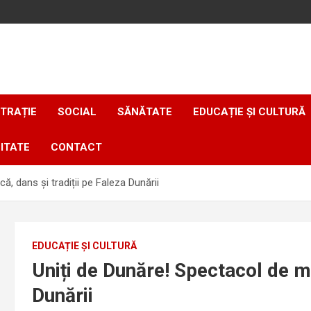
TRAȚIE
SOCIAL
SĂNĂTATE
EDUCAȚIE ȘI CULTURĂ
ITATE
CONTACT
ă, dans și tradiții pe Faleza Dunării
EDUCAȚIE ȘI CULTURĂ
Uniți de Dunăre! Spectacol de mu
Dunării