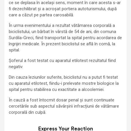
ce se deplasa în același sens, moment în care acesta s-ar
fi dezechilibrat și a acroșat portiera autoturismului, după
care a căzut pe partea carosabilă.
În urma evenimentului a rezultat vătămarea corporală a
biciclistului, un bărbat în vârstă de 54 de ani, din comuna
Surdila-Greci, fiind transportat la spital pentru acordarea de
îngrijiri medicale. În prezent biciclistul se află în comă, la
spital.
Șoferul a fost testat cu aparatul etilotest rezultatul fiind
negativ.
Din cauza leziunilor suferite, biciclistul nu a putut fi testat
cu aparatul etilotest, fiindu-i prelevate mostre biologice la
spital pentru stabilirea cu exactitate a alcoolemiei.
În cauză a fost întocmit dosar penal și sunt continuate
cercetările sub aspectul săvârșirii infracțiunii de vătămare
corporală din culpă.
Express Your Reaction