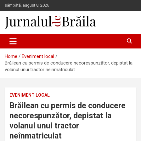
Skip
sâmbătă, august 8, 2026
to
content
Jurnalul de Brăila
Home
Eveniment local
Brăilean cu permis de conducere necorespunzător, depistat la
volanul unui tractor neînmatriculat
EVENIMENT LOCAL
Brăilean cu permis de conducere
necorespunzător, depistat la
volanul unui tractor
neînmatriculat