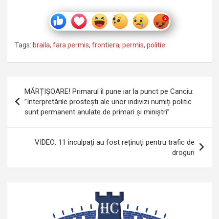
Tags:
braila
,
fara permis
,
frontiera
,
permis
,
politie
Navigare
MĂRȚIȘOARE! Primarul îl pune iar la punct pe Canciu:
în
”Interpretările prostești ale unor indivizi numiți politic
sunt permanent anulate de primari și miniștri”
articole
VIDEO: 11 inculpați au fost reținuți pentru trafic de
droguri