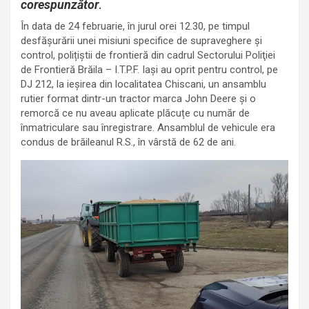
corespunzător
.
În data de 24 februarie, în jurul orei 12.30, pe timpul
desfăşurării unei misiuni specifice de supraveghere şi
control, polițiștii de frontieră din cadrul Sectorului Poliţiei
de Frontieră Brăila – I.T.P.F. Iași au oprit pentru control, pe
DJ 212, la ieșirea din localitatea Chiscani, un ansamblu
rutier format dintr-un tractor marca John Deere și o
remorcă ce nu aveau aplicate plăcuțe cu număr de
înmatriculare sau înregistrare. Ansamblul de vehicule era
condus de brăileanul R.S., în vârstă de 62 de ani.