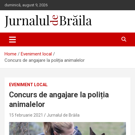
Skip
duminică, august 9, 2026
to
content
Jurnalul de Brăila
Home
Eveniment local
Concurs de angajare la poliția animalelor
EVENIMENT LOCAL
Concurs de angajare la poliția
animalelor
15 februarie 2021
Jurnalul de Brăila