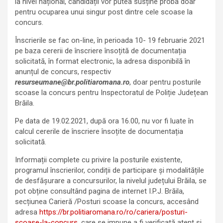
la nivel național, candidații vor putea susține proba doar
pentru ocuparea unui singur post dintre cele scoase la
concurs.
Înscrierile se fac on-line, în perioada 10- 19 februarie 2021
pe baza cererii de înscriere însoțită de documentația
solicitată, în format electronic, la adresa disponibilă în
anunțul de concurs, respectiv
resurseumane@br.politiaromana.ro
, doar pentru posturile
scoase la concurs pentru Inspectoratul de Poliție Județean
Brăila.
Pe data de 19.02.2021, după ora 16.00, nu vor fi luate în
calcul cererile de înscriere însoțite de documentația
solicitată.
Informații complete cu privire la posturile existente,
programul înscrierilor, condiții de participare și modalitățile
de desfășurare a concursurilor, la nivelul județului Brăila, se
pot obține consultând pagina de internet I.P.J. Brăila,
secțiunea Carieră /Posturi scoase la concurs, accesând
adresa
https://br.politiaromana.ro/ro/cariera/posturi-
scoase-la-concurs
, care se impune a fi verificată atent și