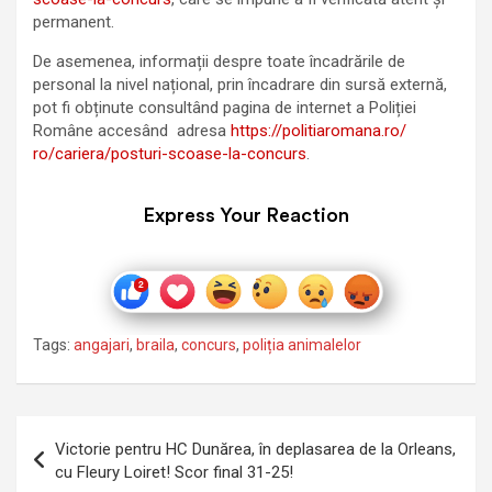
permanent.
De asemenea, informații despre toate încadrările de
personal la nivel național, prin încadrare din sursă externă,
pot fi obținute consultând pagina de internet a Poliției
Române accesând adresa
https://politiaromana.ro/
ro/cariera/posturi-scoase-la-concurs
.
Express Your Reaction
Tags:
angajari
,
braila
,
concurs
,
poliția animalelor
Navigare
Victorie pentru HC Dunărea, în deplasarea de la Orleans,
în
cu Fleury Loiret! Scor final 31-25!