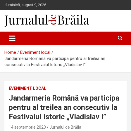
Skip
duminică, august 9, 2026
to
content
Jurnalul de Brăila
Home
Eveniment local
Jandarmeria Română va participa pentru al treilea an
consecutiv la Festivalul Istoric „Vladislav I”
EVENIMENT LOCAL
Jandarmeria Română va participa
pentru al treilea an consecutiv la
Festivalul Istoric „Vladislav I”
14 septembrie 2023
Jurnalul de Brăila