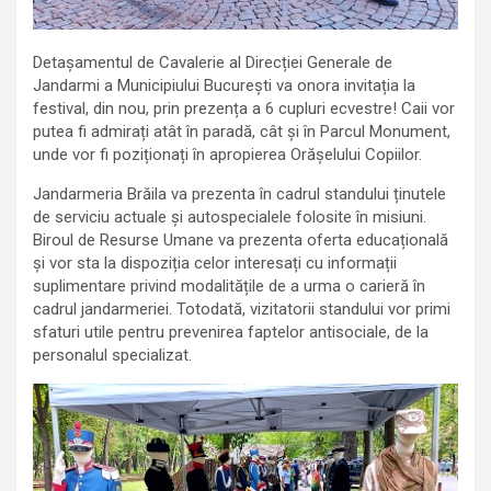
Detașamentul de Cavalerie al Direcției Generale de
Jandarmi a Municipiului București va onora invitația la
festival, din nou, prin prezența a 6 cupluri ecvestre! Caii vor
putea fi admirați atât în paradă, cât și în Parcul Monument,
unde vor fi poziționați în apropierea Orășelului Copiilor.
Jandarmeria Brăila va prezenta în cadrul standului ținutele
de serviciu actuale și autospecialele folosite în misiuni.
Biroul de Resurse Umane va prezenta oferta educațională
și vor sta la dispoziția celor interesați cu informații
suplimentare privind modalitățile de a urma o carieră în
cadrul jandarmeriei. Totodată, vizitatorii standului vor primi
sfaturi utile pentru prevenirea faptelor antisociale, de la
personalul specializat.