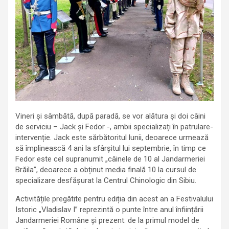
Vineri și sâmbătă, după paradă, se vor alătura și doi câini
de serviciu – Jack și Fedor -, ambii specializați în patrulare-
intervenție. Jack este sărbătoritul lunii, deoarece urmează
să împlinească 4 ani la sfârșitul lui septembrie, în timp ce
Fedor este cel supranumit „câinele de 10 al Jandarmeriei
Brăila”, deoarece a obținut media finală 10 la cursul de
specializare desfășurat la Centrul Chinologic din Sibiu.
Activitățile pregătite pentru ediția din acest an a Festivalului
Istoric „Vladislav I” reprezintă o punte între anul înființării
Jandarmeriei Române și prezent: de la primul model de