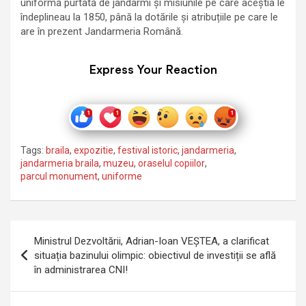
uniformă purtată de jandarmi și misiunile pe care aceștia le
îndeplineau la 1850, până la dotările și atribuțiile pe care le
are în prezent Jandarmeria Română.
Express Your Reaction
Tags:
braila
,
expozitie
,
festival istoric
,
jandarmeria
,
jandarmeria braila
,
muzeu
,
oraselul copiilor
,
parcul monument
,
uniforme
Navigare
Ministrul Dezvoltării, Adrian-Ioan VEȘTEA, a clarificat
în
situația bazinului olimpic: obiectivul de investiții se află
în administrarea CNI!
articole