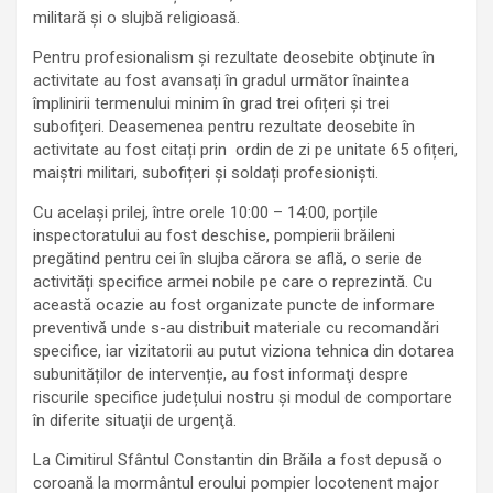
militară și o slujbă religioasă.
Pentru profesionalism şi rezultate deosebite obţinute în
activitate au fost avansați în gradul următor înaintea
împlinirii termenului minim în grad trei ofițeri și trei
subofițeri. Deasemenea pentru rezultate deosebite în
activitate au fost citați prin ordin de zi pe unitate 65 ofițeri,
maiștri militari, subofițeri și soldați profesioniști.
Cu același prilej, între orele 10:00 – 14:00, porțile
inspectoratului au fost deschise, pompierii brăileni
pregătind pentru cei în slujba cărora se află, o serie de
activități specifice armei nobile pe care o reprezintă. Cu
această ocazie au fost organizate puncte de informare
preventivă unde s-au distribuit materiale cu recomandări
specifice, iar vizitatorii au putut viziona tehnica din dotarea
subunităților de intervenție, au fost informaţi despre
riscurile specifice județului nostru şi modul de comportare
în diferite situaţii de urgenţă.
La Cimitirul Sfântul Constantin din Brăila a fost depusă o
coroană la mormântul eroului pompier locotenent major