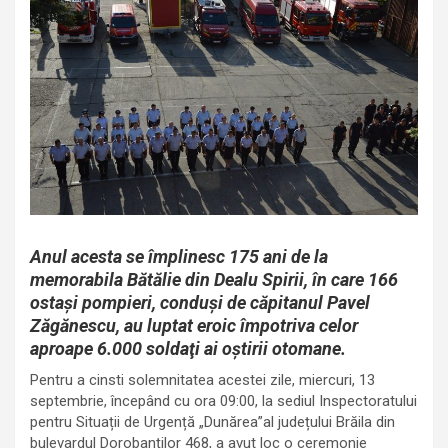
Anul acesta se împlinesc 175 ani de la
memorabila Bătălie din Dealu Spirii, în care 166
ostaşi pompieri, conduşi de căpitanul Pavel
Zăgănescu, au luptat eroic împotriva celor
aproape 6.000 soldaţi ai oştirii otomane.
Pentru a cinsti solemnitatea acestei zile, miercuri, 13
septembrie, începând cu ora 09:00, la sediul Inspectoratului
pentru Situații de Urgență „Dunărea”al județului Brăila din
bulevardul Dorobanților 468, a avut loc o ceremonie