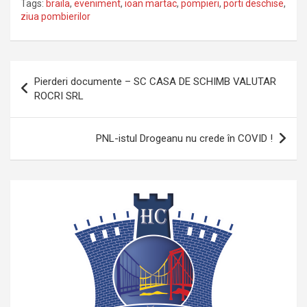
Tags:
braila
,
eveniment
,
ioan martac
,
pompieri
,
porti deschise
,
ziua pombierilor
Navigare
Pierderi documente – SC CASA DE SCHIMB VALUTAR
în
ROCRI SRL
articole
PNL-istul Drogeanu nu crede în COVID !