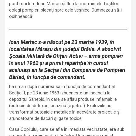
post mortem Ioan Martac și flori la mormintele foștilor
colegi pompieri plecați spre cele veșnice. Dumnezeu să-i
odihnească!
Ioan Martac s-a născut pe 23 martie 1939, în
localitatea Mărașu din județul Brăila. A absolvit
Școala Militară de Ofițeri Activi – arma pompieri
în anul 1962 și a primit repartiție în cursul
aceluiași an la Secția I din Compania de Pompieri
Bârlad, în funcția de comandant.
La un an după numirea sa în funcția de comandant al
Secției I, pe 23 iunie 1963 izbucnește un incendiu la
depozitul Sanepid, în care se aflau produse inflamabile
(butoaie de detexan, benzină și petrol). Exploziile au
transformat butoaiele metalice în adevărate proiectile și
aruncătoare de flăcări și gaze toxice.
Casa Copilului, care se afla în imediata vecinătate, era sub
amenințarea iminentă a flăcărilor. Pompierii au reușit