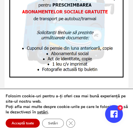
Folosim cookie-uri pentru a-ți oferi cea mai bună experiență pe
site-ul nostru web.
Poți afla mai multe despre cookie-urile pe care le folosim sau să
Copyright © 2026
Jurnalul de Brăila
le dezactivezi în
setări
.
Politică de confidențialitate
Theme by:
Theme Horse
Close GDPR Cookie Banner
Proudly Powered by:
WordPress
Acceptă toate
Setări