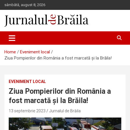
Skip
sâmbătă, august 8, 2026
to
content
Jurnalul de Brăila
Home
Eveniment local
Ziua Pompierilor din România a fost marcată și la Brăila!
EVENIMENT LOCAL
Ziua Pompierilor din România a
fost marcată și la Brăila!
13 septembrie 2023
Jurnalul de Brăila