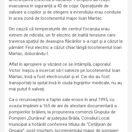
evacuarea în siguranță a 43 de copii. Operațiunile de
salvare a copiilor și de stingere a incendiului erau conduse
în acea zonă de locotenentul major Ioan Martac.
Din cauză că temperaturile din centrul focarului erau
extrem de ridicate, un fir electric de înaltă tensiune care
traversa spațiul de deasupra flăcărilor s-a rupt și a căzut la
pământ. Firul electric a căzut chiar lângă locotenentul Ioan
Martac, doborându-l.
Aflat în apropiere și văzând ce se întâmplă, caporalul
Victor Ivașcu a incercat să-l salveze pe locotenentul Ioan
Martac, însă a fost electrocutat și el. Cei doi au fost
transportați la spital însă în ciuda îngrijirilor medicale, nu au
mai putut fi salvați.
Ca o recunoaștere a faptei sale eroice în anul 1995, cu
ocazia împlinirii a 165 de ani de atestare documentară a
pompierilor brăileni, la propunerea comenzii Grupului de
Pompieri „Dunărea” al judeţului Brăila, Consiliul Local
municipal a hotărât conferirea titlului de “Cetăţean de
Onoare”, post-mortem, locotenentului major de pompieri