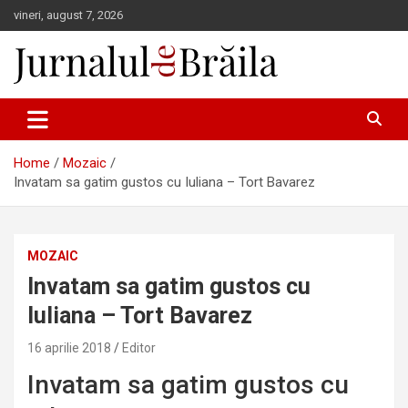
Skip
vineri, august 7, 2026
to
content
Jurnalul de Brăila
Home
Mozaic
Invatam sa gatim gustos cu Iuliana – Tort Bavarez
MOZAIC
Invatam sa gatim gustos cu
Iuliana – Tort Bavarez
16 aprilie 2018
Editor
Invatam sa gatim gustos cu