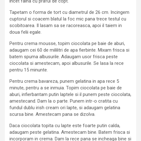
incet faina cu praful de copt.
Tapetam o forma de tort cu diametrul de 26 cm. Incingem
cuptorul si coacem blatul la foc mic pana trece testul cu
scobitoarea. Il lasam sa se racoreasca, apoi il taiem in
doua felii egale.
Pentru crema mousse, topim ciocolata pe baie de aburi,
adaugam cei 60 de mililitri de apa fierbinte. Mixam frisca si
batem spuma albusurile. Adaugam usor frisca peste
ciocolata si amestecam, apoi albusurile. Se lasa la rece
pentru 15 minunte.
Pentru crema bavareza, punem gelatina in apa rece 5
minute, pentru a se inmuia. Topim ciocolata pe baie de
aburi, infierbantam putin laptele si il punem peste ciocolata,
amestecand. Dam la o parte. Punem intr-o cratita cu
fundul dublu irish cream ori lapte, si adaugam gelatina
scursa bine. Amestecam pana se dizolva.
Daca ciocolata topita cu lapte este foarte putin calda,
adaugam peste gelatina. Amestecam bine. Batem frisca si
incorporam in crema. Dam la rece pana se incheaga bine si