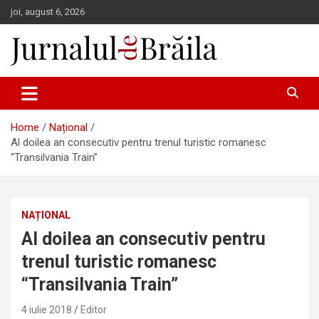
Skip
joi, august 6, 2026
to
content
Jurnalul de Brăila
Home
Național
Al doilea an consecutiv pentru trenul turistic romanesc
“Transilvania Train”
NAȚIONAL
Al doilea an consecutiv pentru
trenul turistic romanesc
“Transilvania Train”
4 iulie 2018
Editor