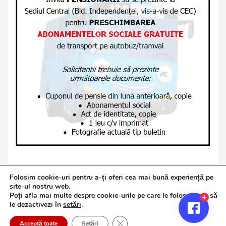
Folosim cookie-uri pentru a-ți oferi cea mai bună experiență pe
site-ul nostru web.
Poți afla mai multe despre cookie-urile pe care le folosim sau să
Copyright © 2026
Jurnalul de Brăila
le dezactivezi în
setări
.
Politică de confidențialitate
Theme by:
Theme Horse
Close GDPR Cookie Banner
Proudly Powered by:
WordPress
Acceptă toate
Setări