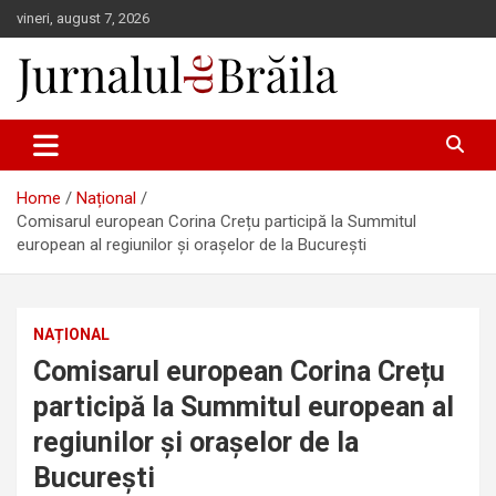
Skip
vineri, august 7, 2026
to
content
Jurnalul de Brăila
Home
Național
Comisarul european Corina Crețu participă la Summitul
european al regiunilor și orașelor de la București
NAȚIONAL
Comisarul european Corina Crețu
participă la Summitul european al
regiunilor și orașelor de la
București