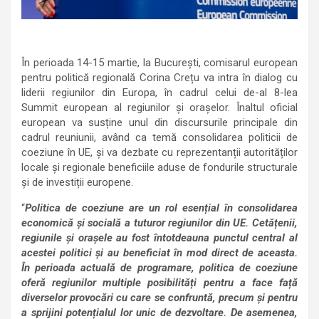
În perioada 14-15 martie, la București, comisarul european
pentru politică regională Corina Crețu va intra în dialog cu
liderii regiunilor din Europa, în cadrul celui de-al 8-lea
Summit european al regiunilor și orașelor. Înaltul oficial
european va susține unul din discursurile principale din
cadrul reuniunii, având ca temă consolidarea politicii de
coeziune în UE, și va dezbate cu reprezentanții autorităților
locale și regionale beneficiile aduse de fondurile structurale
și de investiții europene.
“
Politica de coeziune are un rol esențial în consolidarea
economică și socială a tuturor regiunilor din UE. Cetățenii,
regiunile și orașele au fost întotdeauna punctul central al
acestei politici și au beneficiat în mod direct de aceasta.
În perioada actuală de programare, politica de coeziune
oferă regiunilor multiple posibilități pentru a face față
diverselor provocări cu care se confruntă, precum și pentru
a sprijini potențialul lor unic de dezvoltare. De asemenea,