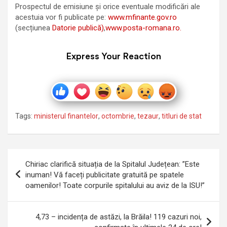
Prospectul de emisiune și orice eventuale modificări ale
acestuia vor fi publicate pe:
www.mfinante.gov.ro
(secțiunea
Datorie publică)
,
www.posta-romana.ro.
Express Your Reaction
Tags:
ministerul finantelor
,
octombrie
,
tezaur
,
titluri de stat
Navigare
Chiriac clarifică situația de la Spitalul Județean: ”Este
în
inuman! Vă faceți publicitate gratuită pe spatele
oamenilor! Toate corpurile spitalului au aviz de la ISU!”
articole
4,73 – incidența de astăzi, la Brăila! 119 cazuri noi,