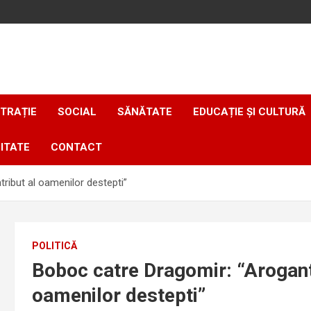
TRAȚIE
SOCIAL
SĂNĂTATE
EDUCAȚIE ȘI CULTURĂ
ITATE
CONTACT
ribut al oamenilor destepti”
POLITICĂ
Boboc catre Dragomir: “Aroganta
oamenilor destepti”