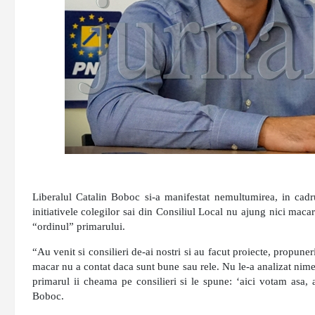
Liberalul Catalin Boboc si-a manifestat nemultumirea, in cadru
initiativele colegilor sai din Consiliul Local nu ajung nici maca
“ordinul” primarului.
“Au venit si consilieri de-ai nostri si au facut proiecte, propuner
macar nu a contat daca sunt bune sau rele. Nu le-a analizat nim
primarul ii cheama pe consilieri si le spune: ‘aici votam asa,
Boboc.