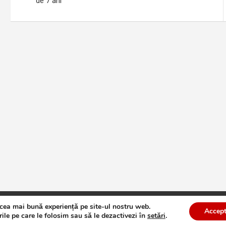
în
de 7 ani
articole
 cea mai bună experiență pe site-ul nostru web.
te
Theme by:
Theme Horse
Proudly Powered by:
WordPress
Accept
ile pe care le folosim sau să le dezactivezi în
setări
.