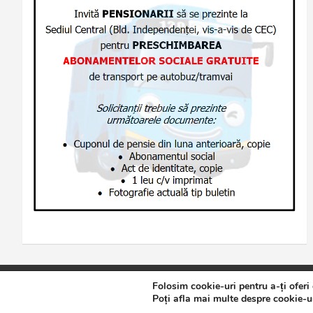
Folosim cookie-uri pentru a-ți oferi
Copyright © 2026
Jurnalul de Brăila
Politică de confidențialita
Poți afla mai multe despre cookie-ur