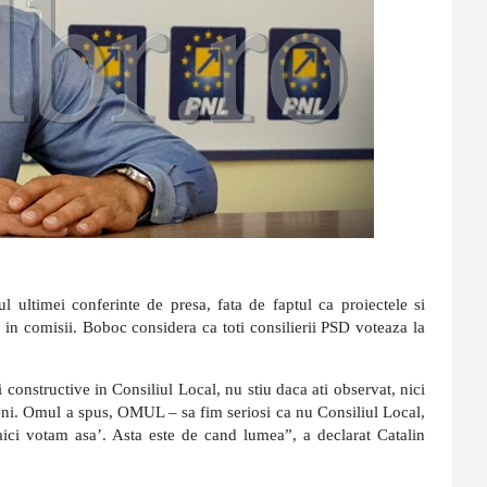
l ultimei conferinte de presa, fata de faptul ca proiectele si
r in comisii. Boboc considera ca toti consilierii PSD voteaza la
i constructive in Consiliul Local, nu stiu daca ati observat, nici
eni. Omul a spus, OMUL – sa fim seriosi ca nu Consiliul Local,
 aici votam asa’. Asta este de cand lumea”, a declarat Catalin