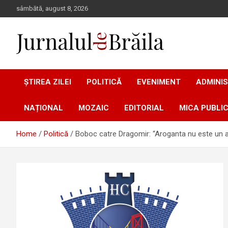
Skip
sâmbătă, august 8, 2026
to
content
Jurnalul de Brăila
ȘTIREA ZILEI
POLITICĂ
EVENIMENT
ADMINIS
NAȚIONAL
MOZAIC
EDITORIAL
MICA PUBLIC
Home
Politică
Boboc catre Dragomir: “Aroganta nu este un at