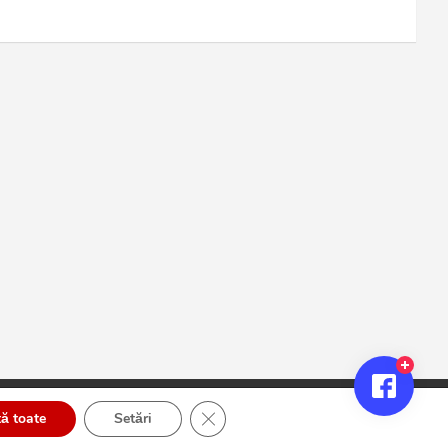
Close GDPR Cookie Banner
ă toate
Setări