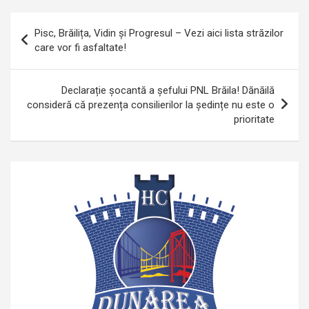
Navigare
Pisc, Brăilița, Vidin și Progresul – Vezi aici lista străzilor
în
care vor fi asfaltate!
articole
Declarație șocantă a șefului PNL Brăila! Dănăilă
consideră că prezența consilierilor la ședințe nu este o
prioritate