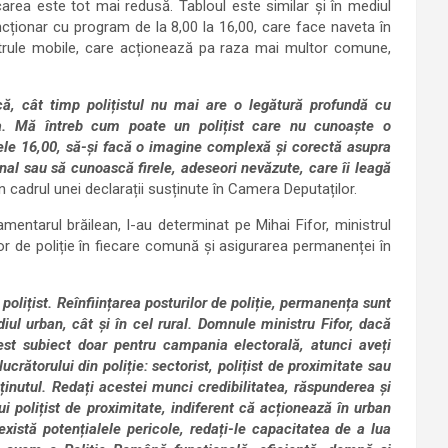
carea este tot mai redusă. Tabloul este similar și în mediul
uncționar cu program de la 8,00 la 16,00, care face naveta în
atrule mobile, care acționează pa raza mai multor comune,
că, cât timp polițistul nu mai are o legătură profundă cu
tea. Mă întreb cum poate un polițist care nu cunoaște o
rele 16,00, să-și facă o imagine complexă și corectă asupra
țional sau să cunoască firele, adeseori nevăzute, care îi leagă
în cadrul unei declarații susținute în Camera Deputaților.
mentarul brăilean, l-au determinat pe Mihai Fifor, ministrul
lor de poliție în fiecare comună și asigurarea permanenței în
polițist. Reînființarea posturilor de poliție, permanența sunt
ediul urban, cât și în cel rural. Domnule ministru Fifor, dacă
cest subiect doar pentru campania electorală, atunci aveți
ucrătorului din poliție: sectorist, polițist de proximitate sau
nținutul. Redați acestei munci credibilitatea, răspunderea și
nui polițist de proximitate, indiferent că acționează în urban
xistă potențialele pericole, redați-le capacitatea de a lua