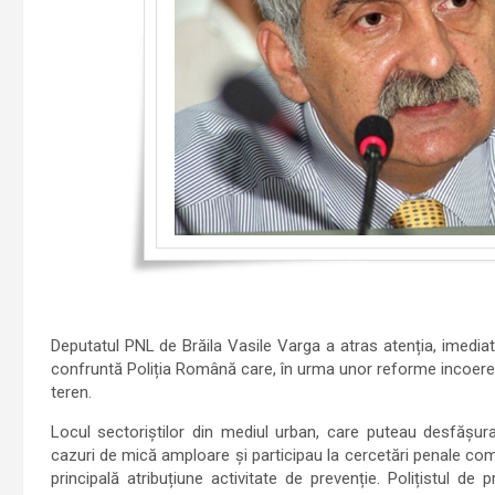
Deputatul PNL de Brăila Vasile Varga a atras atenția, imedia
confruntă Poliția Română care, în urma unor reforme incoerente,
teren.
Locul sectoriștilor din mediul urban, care puteau desfășur
cazuri de mică amploare și participau la cercetări penale comp
principală atribuțiune activitate de prevenție. Polițistul 