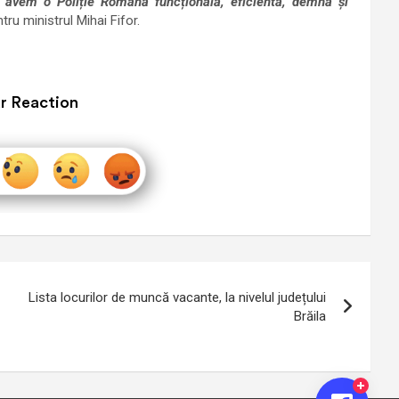
ă avem o Poliție Română funcțională, eficientă, demnă și
tru ministrul Mihai Fifor.
r Reaction
Lista locurilor de muncă vacante, la nivelul județului
Brăila