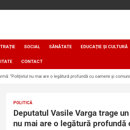
TRAȚIE
SOCIAL
SĂNĂTATE
EDUCAȚIE ȘI CULTURĂ
ITATE
CONTACT
rmă: ”Polițistul nu mai are o legătură profundă cu oamenii și comunit
POLITICĂ
Deputatul Vasile Varga trage un
nu mai are o legătură profundă 