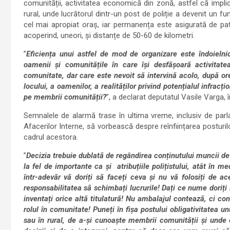
comunității, activitatea economică din zonă, astfel că impli
rural, unde lucrătorul dintr-un post de poliție a devenit un f
cel mai apropiat oraș, iar permanența este asigurată de p
acoperind, uneori, și distanțe de 50-60 de kilometri.
”
Eficiența unui astfel de mod de organizare este îndoielni
oamenii și comunitățile în care își desfășoară activita
comunitate, dar care este nevoit să intervină acolo, după o
locului, a oamenilor, a realităților privind potențialul infrac
pe membrii comunității?
”, a declarat deputatul Vasile Varga, 
Semnalele de alarmă trase în ultima vreme, inclusiv de parla
Afacerilor Interne, să vorbească despre reînființarea posturi
cadrul acestora.
”
Decizia trebuie dublată de regândirea conținutului muncii de 
la fel de importante ca și atribuțiile polițistului, atât în m
într-adevăr vă doriți să faceți ceva și nu vă folosiți de a
responsabilitatea să schimbați lucrurile! Dați ce nume doriți l
inventați orice altă titulatură! Nu ambalajul contează, ci co
rolul în comunitate! Puneți în fișa postului obligativitatea u
sau în rural, de a-și cunoaște membrii comunității și unde e