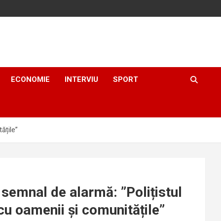
ECONOMIE
INTERVIU
SPORT
ățile”
 semnal de alarmă: ”Polițistul
cu oamenii și comunitățile”