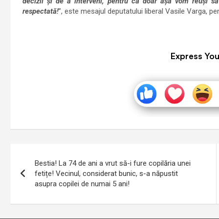
decizii și de a interveni, pentru că doar așa vom reuși s
respectată!
”, este mesajul deputatului liberal Vasile Varga, pen
Express You
Navigare
Bestia! La 74 de ani a vrut să-i fure copilăria unei
în
fetițe! Vecinul, considerat bunic, s-a năpustit
asupra copilei de numai 5 ani!
articole