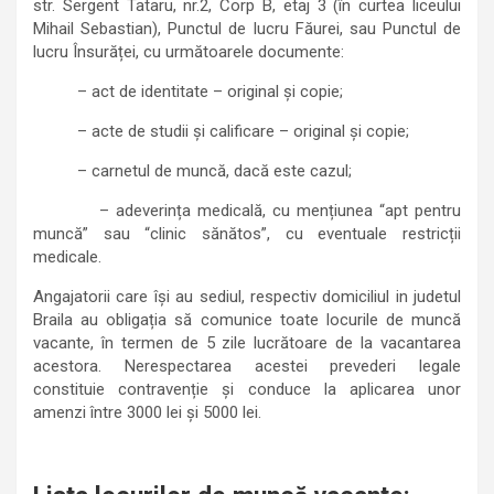
str. Sergent Tataru, nr.2, Corp B, etaj 3 (în curtea liceului
Mihail Sebastian), Punctul de lucru Făurei, sau Punctul de
lucru Însurăței, cu următoarele documente:
– act de identitate – original și copie;
– acte de studii și calificare – original și copie;
– carnetul de muncă, dacă este cazul;
– adeverința medicală, cu mențiunea “apt pentru
muncă” sau “clinic sănătos”, cu eventuale restricții
medicale.
Angajatorii care își au sediul, respectiv domiciliul in judetul
Braila au obligația să comunice toate locurile de muncă
vacante, în termen de 5 zile lucrătoare de la vacantarea
acestora. Nerespectarea acestei prevederi legale
constituie contravenție și conduce la aplicarea unor
amenzi între 3000 lei și 5000 lei.