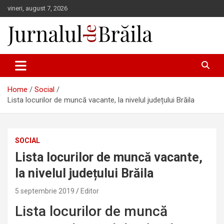
Skip
vineri, august 7, 2026
to
content
Jurnalul de Brăila
Home
Social
Lista locurilor de muncă vacante, la nivelul județului Brăila
SOCIAL
Lista locurilor de muncă vacante,
la nivelul județului Brăila
5 septembrie 2019
Editor
Lista locurilor de muncă