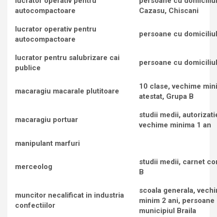
lucrator operativ pentru
persoane cu domiciliul 
autocompactoare
Cazasu, Chiscani
lucrator operativ pentru
persoane cu domiciliul
autocompactoare
lucrator pentru salubrizare cai
persoane cu domiciliul
publice
10 clase, vechime min
macaragiu macarale plutitoare
atestat, Grupa B
studii medii, autorizatie
macaragiu portuar
vechime minima 1 an
manipulant marfuri
studii medii, carnet c
merceolog
B
scoala generala, vech
muncitor necalificat in industria
minim 2 ani, persoane 
confectiilor
municipiul Braila