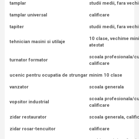
tamplar
studii medii, fara vech
tamplar universal
calificare
tapiter
studii medii, fara vech
10 clase, vechime min
tehnician masini si utilaje
atestat
scoala profesionala/c
turnator formator
calificare
ucenic pentru ocupatia de strungar
minim 10 clase
vanzator
scoala generala
scoala profesionala/c
vopsitor industrial
calificare
zidar restaurator
scoala generala, califi
zidar rosar-tencuitor
calificare