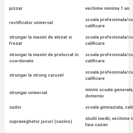
pizzar
vechime minima 1 an
scoala profesionala/c
rectificator universal
calificare
strungar la masini de alezat si
scoala profesionala/c
frezat
calificare
strungar la masini de prelucrat in
scoala profesionala/c
coordonate
calificare
scoala profesionala/c
strungar la strung carusel
calificare
minim scoala generala, 
strungar universal
domeniu
sudor
scoala gimnaziala, cali
studii medii, vechime 
supraveghetor jocuri (cazino)
fara cazier