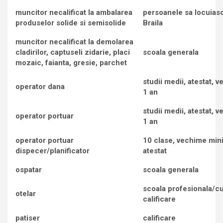
muncitor necalificat la ambalarea
persoanele sa locuias
produselor solide si semisolide
Braila
muncitor necalificat la demolarea
cladirilor, captuseli zidarie, placi
scoala generala
mozaic, faianta, gresie, parchet
studii medii, atestat,
operator dana
1 an
studii medii, atestat,
operator portuar
1 an
operator portuar
10 clase, vechime min
dispecer/planificator
atestat
ospatar
scoala generala
scoala profesionala/c
otelar
calificare
patiser
calificare