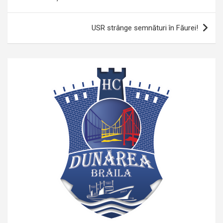
articole
USR strânge semnături în Făurei!