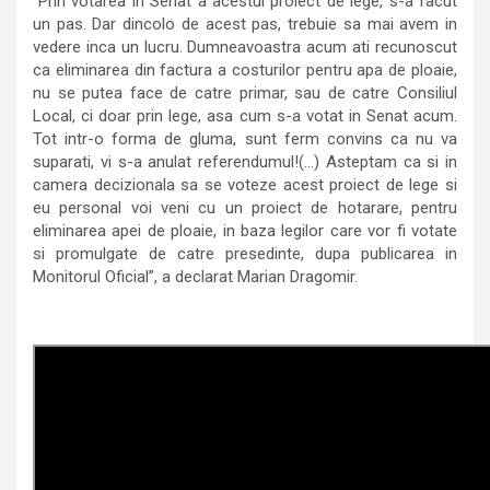
“Prin votarea in Senat a acestui proiect de lege, s-a facut
un pas. Dar dincolo de acest pas, trebuie sa mai avem in
vedere inca un lucru. Dumneavoastra acum ati recunoscut
ca eliminarea din factura a costurilor pentru apa de ploaie,
nu se putea face de catre primar, sau de catre Consiliul
Local, ci doar prin lege, asa cum s-a votat in Senat acum.
Tot intr-o forma de gluma, sunt ferm convins ca nu va
suparati, vi s-a anulat referendumul!(…) Asteptam ca si in
camera decizionala sa se voteze acest proiect de lege si
eu personal voi veni cu un proiect de hotarare, pentru
eliminarea apei de ploaie, in baza legilor care vor fi votate
si promulgate de catre presedinte, dupa publicarea in
Monitorul Oficial”, a declarat Marian Dragomir.