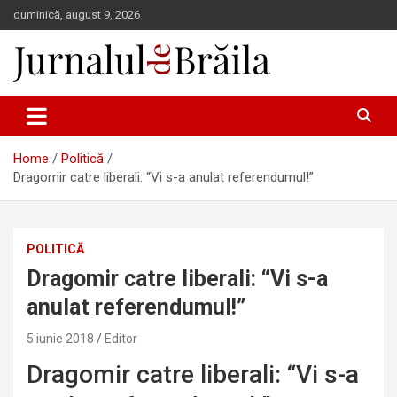
Skip
duminică, august 9, 2026
to
content
Jurnalul de Brăila
Home
Politică
Dragomir catre liberali: “Vi s-a anulat referendumul!”
POLITICĂ
Dragomir catre liberali: “Vi s-a
anulat referendumul!”
5 iunie 2018
Editor
Dragomir catre liberali: “Vi s-a