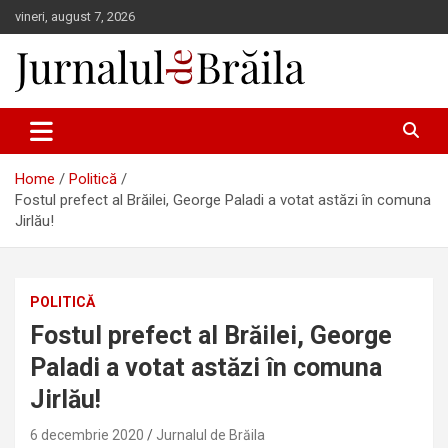
Skip
vineri, august 7, 2026
to
content
Jurnalul de Brăila
Home
Politică
Fostul prefect al Brăilei, George Paladi a votat astăzi în comuna
Jirlău!
POLITICĂ
Fostul prefect al Brăilei, George
Paladi a votat astăzi în comuna
Jirlău!
6 decembrie 2020
Jurnalul de Brăila