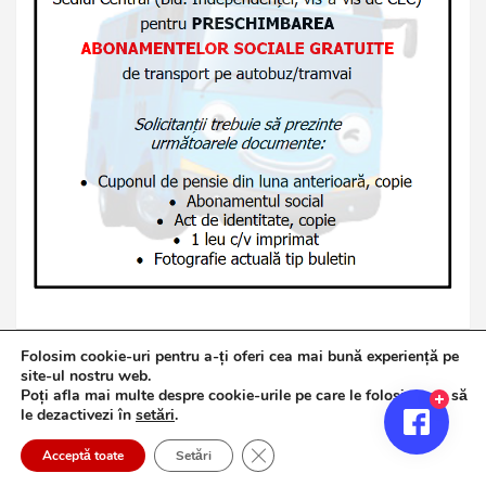
Folosim cookie-uri pentru a-ți oferi cea mai bună experiență pe
site-ul nostru web.
Poți afla mai multe despre cookie-urile pe care le folosim sau să
Copyright © 2026
Jurnalul de Brăila
le dezactivezi în
setări
.
Politică de confidențialitate
Theme by:
Theme Horse
Close GDPR Cookie Banner
Proudly Powered by:
WordPress
Acceptă toate
Setări