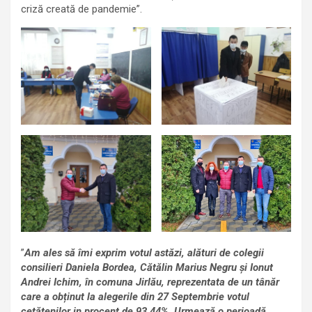
criză creată de pandemie”.
”
Am ales să îmi exprim votul astăzi, alături de colegii
consilieri Daniela Bordea, Cătălin Marius Negru și Ionut
Andrei Ichim, în comuna Jirlău, reprezentata de un tânăr
care a obținut la alegerile din 27 Septembrie votul
cetățenilor in procent de 93,44%. Urmează o perioadă