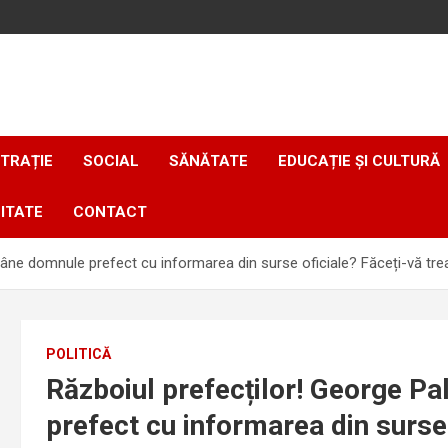
TRAȚIE
SOCIAL
SĂNĂTATE
EDUCAȚIE ȘI CULTURĂ
ITATE
CONTACT
âne domnule prefect cu informarea din surse oficiale? Făceți-vă treab
POLITICĂ
Războiul prefecților! George P
prefect cu informarea din surse