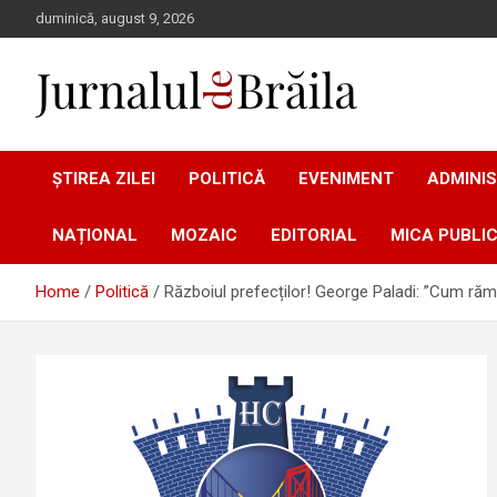
Skip
duminică, august 9, 2026
to
content
Jurnalul de Brăila
ȘTIREA ZILEI
POLITICĂ
EVENIMENT
ADMINIS
NAȚIONAL
MOZAIC
EDITORIAL
MICA PUBLIC
Home
Politică
Războiul prefecților! George Paladi: ”Cum răm