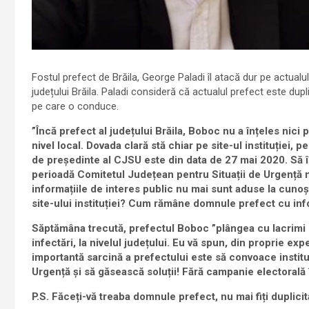
Fostul prefect de Brăila, George Paladi îl atacă dur pe actualul
județului Brăila. Paladi consideră că actualul prefect este dupli
pe care o conduce.
”Încă prefect al județului Brăila, Boboc nu a înțeles nici
nivel local. Dovada clară stă chiar pe site-ul instituției, 
de președinte al CJSU este din data de 27 mai 2020. Să 
perioadă Comitetul Județean pentru Situații de Urgență n
informațiile de interes public nu mai sunt aduse la cunoșt
site-ului instituției? Cum rămâne domnule prefect cu inf
Săptămâna trecută, prefectul Boboc ”plângea cu lacrimi 
infectări, la nivelul județului. Eu vă spun, din proprie expe
importantă sarcină a prefectului este să convoace institu
Urgență și să găsească soluții! Fără campanie electorală în
P.S. Făceți-vă treaba domnule prefect, nu mai fiți duplicit