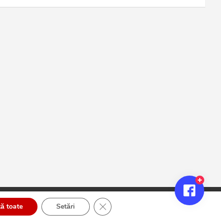
Close GDPR Cookie Banner
ă toate
Setări