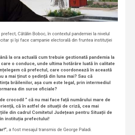
 prefect, Cătălin Boboc, în contextul pandemiei la nivelul
citar și își face campanie electorală din fruntea instituției
 până la ora actuală cum trebuie gestionată pandemia la
pe care o conduce, unde ultima hotărâre luată în calitate
înțelegem că prefectul, care coordonează în această
u a mai ținut o ședință din luna mai? Sau că
ința brăilenilor, așa cum este legal, prin intermediul
ormarea din surse oficiale?
de crocodil ” că nu mai face față numărului mare de
riență, că în astfel de situații de criză, cea mai
țiile din cadrul Comitetul Județean pentru Situații de
 instituția prefectului!
ar!”
, a fost mesajul transmis de George Paladi.