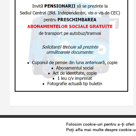
Folosim cookie-uri pentru a-ți oferi
Copyright © 2026
Jurnalul de Brăila
Politică de confidențialita
Poți afla mai multe despre cookie-ur