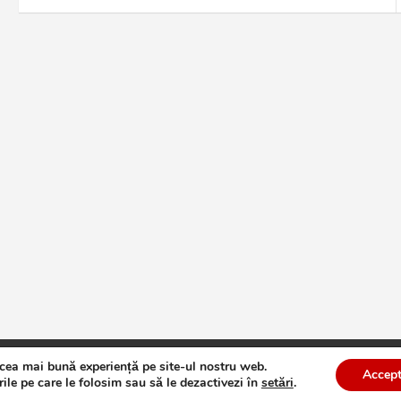
articole
 cea mai bună experiență pe site-ul nostru web.
te
Theme by:
Theme Horse
Proudly Powered by:
WordPress
Accept
ile pe care le folosim sau să le dezactivezi în
setări
.