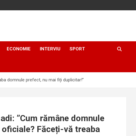
ECONOMIE
INTERVIU
SPORT
a domnule prefect, nu mai fiți duplicitar!”
aladi: ”Cum rămâne domnule
 oficiale? Făceți-vă treaba