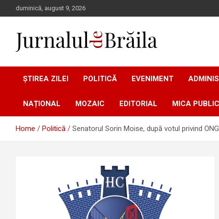
Skip
duminică, august 9, 2026
to
content
Jurnalul de Brăila
ȘTIREA ZILEI
POLITICĂ
EVENIMENT
ADMINIS
NAȚIONAL
MOZAIC
EDITORIAL
MICA PUBLIC
Home
Politică
Senatorul Sorin Moise, după votul privind ONG