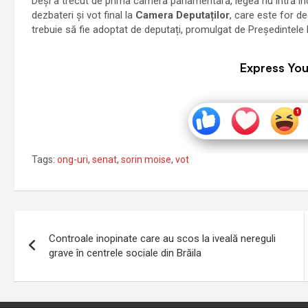
Deși a trecut de prima cameră parlamentară, legea nu intră încă
dezbateri și vot final la
Camera Deputaților
, care este for de
trebuie să fie adoptat de deputați, promulgat de Președintele R
Express You
Tags:
ong-uri
,
senat
,
sorin moise
,
vot
Navigare
Controale inopinate care au scos la iveală nereguli
în
grave în centrele sociale din Brăila
articole