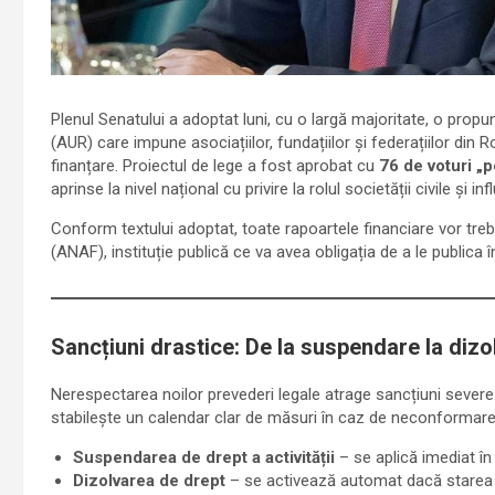
Plenul Senatului a adoptat luni, cu o largă majoritate, o propun
(AUR) care impune asociațiilor, fundațiilor și federațiilor din
finanțare. Proiectul de lege a fost aprobat cu
76 de voturi „p
aprinse la nivel național cu privire la rolul societății civile și i
Conform textului adoptat, toate rapoartele financiare vor tre
(ANAF), instituție publică ce va avea obligația de a le publica î
Sancțiuni drastice: De la suspendare la dizo
Nerespectarea noilor prevederi legale atrage sancțiuni sever
stabilește un calendar clar de măsuri în caz de neconformare
Suspendarea de drept a activității
– se aplică imediat în 
Dizolvarea de drept
– se activează automat dacă starea 