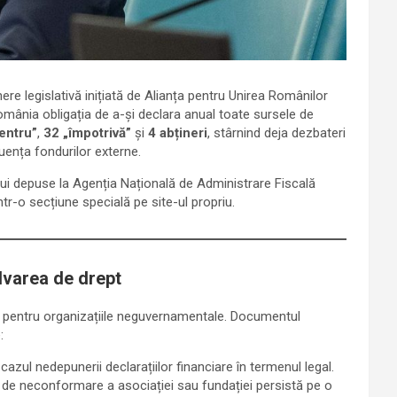
ere legislativă inițiată de Alianța pentru Unirea Românilor
 România obligația de a-și declara anual toate sursele de
entru”
,
32 „împotrivă”
și
4 abțineri
, stârnind deja dezbateri
nfluența fondurilor externe.
bui depuse la Agenția Națională de Administrare Fiscală
ntr-o secțiune specială pe site-ul propriu.
lvarea de drept
e pentru organizațiile neguvernamentale. Documentul
:
cazul nedepunerii declarațiilor financiare în termenul legal.
de neconformare a asociației sau fundației persistă pe o