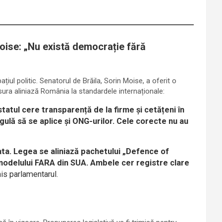
Moise: „Nu există democrație fără
iul politic. Senatorul de Brăila, Sorin Moise, a oferit o
sura aliniază România la standardele internaționale:
atul cere transparență de la firme și cetățeni în
gulă să se aplice și ONG-urilor. Cele corecte nu au
ata. Legea se aliniază pachetului „Defence of
odelului FARA din SUA. Ambele cer registre clare
is parlamentarul.