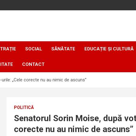
TRAȚIE
SOCIAL
SĂNĂTATE
EDUCAȚIE ȘI CULTURĂ
ITATE
CONTACT
-urile: „Cele corecte nu au nimic de ascuns”
POLITICĂ
Senatorul Sorin Moise, după vot
corecte nu au nimic de ascuns”