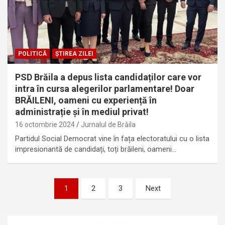
POLITICĂ
ȘTIREA ZILEI
PSD Brăila a depus lista candidaților care vor
intra în cursa alegerilor parlamentare! Doar
BRĂILENI, oameni cu experiență în
administrație și în mediul privat!
16 octombrie 2024
Jurnalul de Brăila
Partidul Social Democrat vine în fața electoratului cu o lista
impresionantă de candidați, toți brăileni, oameni…
Paginație
1
2
3
Next
articole