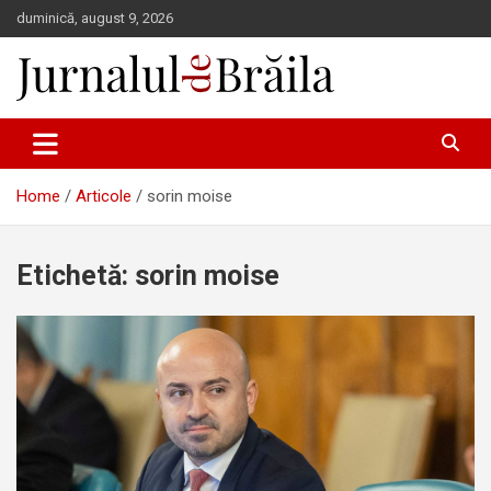
Skip
duminică, august 9, 2026
to
content
Jurnalul de Brăila
Home
Articole
sorin moise
Etichetă:
sorin moise