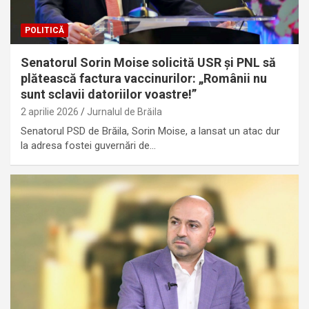
POLITICĂ
Senatorul Sorin Moise solicită USR și PNL să
plătească factura vaccinurilor: „Românii nu
sunt sclavii datoriilor voastre!”
2 aprilie 2026
Jurnalul de Brăila
Senatorul PSD de Brăila, Sorin Moise, a lansat un atac dur
la adresa fostei guvernări de…