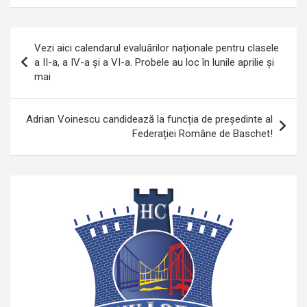
Navigare
Vezi aici calendarul evaluărilor naționale pentru clasele
în
a II-a, a IV-a și a VI-a. Probele au loc în lunile aprilie și
mai
articole
Adrian Voinescu candidează la funcția de președinte al
Federației Române de Baschet!