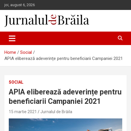
Skip
joi, august 6, 2026
to
content
Jurnalul de Brăila
Home
Social
APIA eliberează adeverințe pentru beneficiarii Campaniei 2021
SOCIAL
APIA eliberează adeverințe pentru
beneficiarii Campaniei 2021
15 martie 2021
Jurnalul de Brăila