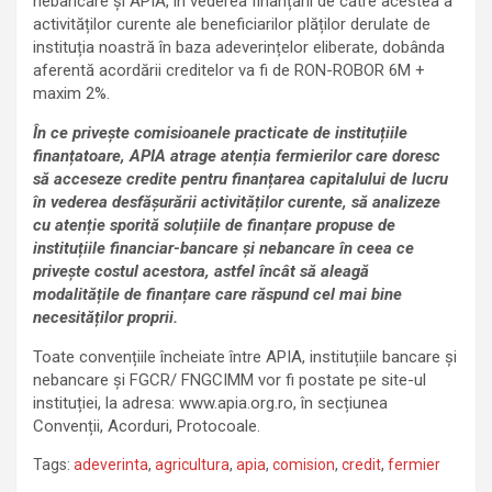
nebancare și APIA, în vederea finanțării de către acestea a
activităților curente ale beneficiarilor plăților derulate de
instituția noastră în baza adeverințelor eliberate, dobânda
aferentă acordării creditelor va fi de RON-ROBOR 6M +
maxim 2%.
În ce privește comisioanele practicate de instituțiile
finanțatoare, APIA atrage atenția fermierilor care doresc
să acceseze credite pentru finanțarea capitalului de lucru
în vederea desfășurării activităților curente, să analizeze
cu atenție sporită soluțiile de finanțare propuse de
instituțiile financiar-bancare și nebancare în ceea ce
privește costul acestora, astfel încât să aleagă
modalitățile de finanțare care răspund cel mai bine
necesităților proprii.
Toate convențiile încheiate între APIA, instituțiile bancare și
nebancare și FGCR/ FNGCIMM vor fi postate pe site-ul
instituției, la adresa: www.apia.org.ro, în secțiunea
Convenții, Acorduri, Protocoale.
Tags:
adeverinta
,
agricultura
,
apia
,
comision
,
credit
,
fermier