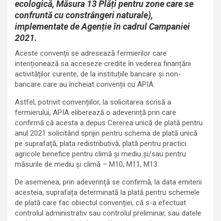
ecologică, Măsura 13 Plăți pentru zone care se
confruntă cu constrângeri naturale),
implementate de Agenție în cadrul Campaniei
2021.
Aceste convenții se adresează fermierilor care
intenționează sa acceseze credite în vederea finanțării
activităților curente, de la instituțiile bancare și non-
bancare care au încheiat convenții cu APIA.
Astfel, potrivit convențiilor, la solicitarea scrisă a
fermierului, APIA eliberează o adeverință prin care
confirmă că acesta a depus Cererea unică de plată pentru
anul 2021 solicitând sprijin pentru schema de plată unică
pe suprafață, plata redistributivă, plată pentru practici
agricole benefice pentru climă şi mediu și/sau pentru
măsurile de mediu şi climă – M10, M11, M13.
De asemenea, prin adeverință se confirmă, la data emiterii
acesteia, suprafața determinată la plată pentru schemele
de plată care fac obiectul convenției, că s-a efectuat
controlul administrativ sau controlul preliminar, sau datele