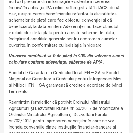
au fost preluate din informațiile existente în cererea
închisă în aplicația IPA online și înregistrată în IACS, după
caz, asupra cererii beneficiarului referitor la eligibilitatea
schemelor de plată care fac obiectul convenției și că
beneficiarul, la data emiterii Adeverinței, nu face obiectul
excluderilor de la plată pentru aceste scheme de plată,
îndeplinind condițiile generale pentru acordarea sumelor
cuvenite, în conformitate cu legislația în vigoare.
Valoarea creditului va fi de până la 90% din valoarea sumei
calculate conform adeverinței eliberate de APIA.
Fondul de Garantare a Creditului Rural IFN – SA şi Fondul
Naţional de Garantare a Creditului pentru Întreprinderi Mici
şi Mijlocii IFN – SA garantează creditele acordate de bănci
fermierilor.
Reamintim fermierilor că potrivit Ordinului Ministrului
Agriculturii și Dezvoltării Rurale nr. 50/2017 de modificare a
Ordinului Ministrului Agriculturii și Dezvoltării Rurale
nr.703/2013 pentru aprobarea condițiilor în care se vor
încheia convențiile dintre instituțiile financiar-bancare și