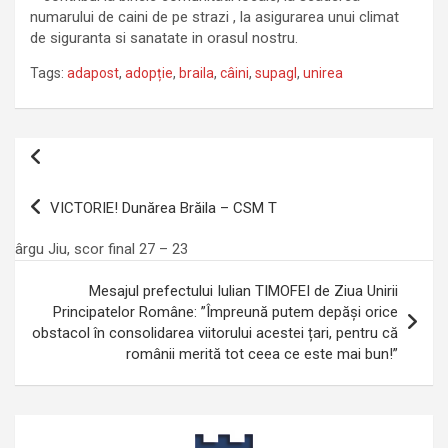
numarului de caini de pe strazi , la asigurarea unui climat
de siguranta si sanatate in orasul nostru.
Tags:
adapost
,
adopție
,
braila
,
câini
,
supagl
,
unirea
Navigare
în
VICTORIE! Dunărea Brăila – CSM T
articole
ârgu Jiu, scor final 27 – 23
Mesajul prefectului Iulian TIMOFEI de Ziua Unirii
Principatelor Române: ”Împreună putem depăși orice
obstacol în consolidarea viitorului acestei țari, pentru că
românii merită tot ceea ce este mai bun!”