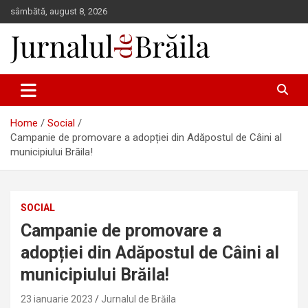
Skip
sâmbătă, august 8, 2026
to
content
Jurnalul de Brăila
Home
Social
Campanie de promovare a adopției din Adăpostul de Câini al
municipiului Brăila!
SOCIAL
Campanie de promovare a
adopției din Adăpostul de Câini al
municipiului Brăila!
23 ianuarie 2023
Jurnalul de Brăila