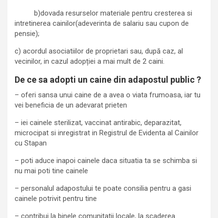
b)dovada resurselor materiale pentru cresterea si
intretinerea cainilor(adeverinta de salariu sau cupon de
pensie);
c) acordul asociatiilor de proprietari sau, după caz, al
vecinilor, in cazul adopției a mai mult de 2 caini.
De ce sa adopti un caine din adapostul public ?
– oferi sansa unui caine de a avea o viata frumoasa, iar tu
vei beneficia de un adevarat prieten
– iei cainele sterilizat, vaccinat antirabic, deparazitat,
microcipat si inregistrat in Registrul de Evidenta al Cainilor
cu Stapan
– poti aduce inapoi cainele daca situatia ta se schimba si
nu mai poti tine cainele
– personalul adapostului te poate consilia pentru a gasi
cainele potrivit pentru tine
– contribui la binele comunitatii locale, la scaderea