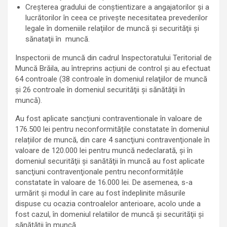
Creșterea gradului de conștientizare a angajatorilor și a
lucrătorilor în ceea ce priveşte necesitatea prevederilor
legale în domeniile relaţiilor de muncă şi securităţii şi
sănataţii în muncă.
Inspectorii de muncă din cadrul Inspectoratului Teritorial de
Muncă Brăila, au întreprins acțiuni de control şi au efectuat
64 controale (38 controale în domeniul relaţiilor de muncă
şi 26 controale în domeniul securităţii şi sănătăţii în
muncă).
Au fost aplicate sancțiuni contraventionale în valoare de
176.500 lei pentru neconformitățile constatate în domeniul
relațiilor de muncă, din care 4 sancţiuni contravenţionale în
valoare de 120.000 lei pentru muncă nedeclarată, şi în
domeniul securităţii şi sanătăţii în muncă au fost aplicate
sancţiuni contravenţionale pentru neconformitățile
constatate în valoare de 16.000 lei. De asemenea, s-a
urmărit şi modul în care au fost îndeplinite măsurile
dispuse cu ocazia controalelor anterioare, acolo unde a
fost cazul, în domeniul relatiilor de muncă şi securităţii şi
sănătăţii în muncă.