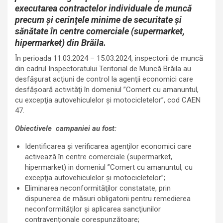
executarea contractelor individuale de muncă
precum şi cerinţele minime de securitate şi
sănătate în centre comerciale (supermarket,
hipermarket) din Brăila.
În perioada 11.03.2024 – 15.03.2024, inspectorii de muncă
din cadrul Inspectoratului Teritorial de Muncă Brăila au
desfăşurat acţiuni de control la agenţii economici care
desfăşoară activităţi în domeniul ”Comert cu amanuntul,
cu excepţia autovehiculelor şi motocicletelor”, cod CAEN
47.
Obiectivele campaniei au fost:
Identificarea și verificarea agenţilor economici care
activează în centre comerciale (supermarket,
hipermarket) in domeniul ”Comert cu amanuntul, cu
excepţia autovehiculelor şi motocicletelor”;
Eliminarea neconformităţilor constatate, prin
dispunerea de măsuri obligatorii pentru remedierea
neconformităţilor şi aplicarea sancţiunilor
contravenţionale corespunzătoare;