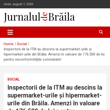
Skip
vineri, august 7, 2026
to
content
Jurnalul de Brăila
Home
Social
Inspectorii de la ITM au descins la supermarket-urile și
hipermarket-urile din Brăila. Amenzi în valoare de 176.500 de lei
pentru neconformitățile constatate!
SOCIAL
Inspectorii de la ITM au descins la
supermarket-urile și hipermarket-
urile din Brăila. Amenzi în valoare