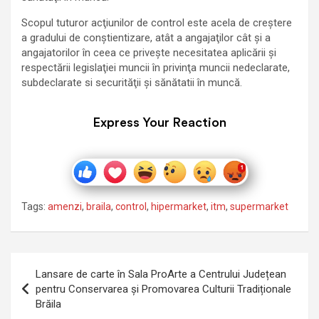
Scopul tuturor acţiunilor de control este acela de creştere
a gradului de conştientizare, atât a angajaţilor cât şi a
angajatorilor în ceea ce priveşte necesitatea aplicării şi
respectării legislaţiei muncii în privinţa muncii nedeclarate,
subdeclarate si securităţii şi sănătatii în muncă.
Express Your Reaction
Tags:
amenzi
,
braila
,
control
,
hipermarket
,
itm
,
supermarket
Navigare
Lansare de carte în Sala ProArte a Centrului Județean
în
pentru Conservarea și Promovarea Culturii Tradiționale
Brăila
articole