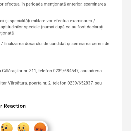
 vor efectua, în perioada menționată anterior, examinarea
i şi specialităţi militare vor efectua examinarea /
aptitudinilor speciale (numai după ce au fost declarați
ționată.
/ finalizarea dosarului de candidat și semnarea cererii de
a Călărașilor nr. 311, telefon 0239/684547, sau adresa
ilitar Vărsătura, poarta nr. 2, telefon 0239/652837, sau
r Reaction