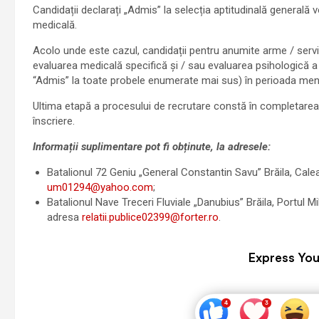
Candidații declarați „Admis” la selecția aptitudinală generală
medicală.
Acolo unde este cazul, candidații pentru anumite arme / servici
evaluarea medicală specifică și / sau evaluarea psihologică a 
“Admis” la toate probele enumerate mai sus) în perioada men
Ultima etapă a procesului de recrutare constă în completarea 
înscriere.
Informații suplimentare pot fi obținute, la adresele:
Batalionul 72 Geniu „General Constantin Savu” Brăila, Cale
um01294@yahoo.com
;
Batalionul Nave Treceri Fluviale „Danubius” Brăila, Portul M
adresa
relatii.publice02399@forter.ro
.
Express You