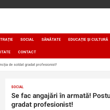
TRAȚIE
SOCIAL
SĂNĂTATE
EDUCAȚIE ȘI CULTURĂ
ITATE
CONTACT
ncția de soldat gradat profesionist!
SOCIAL
Se fac angajări în armată! Postu
gradat profesionist!