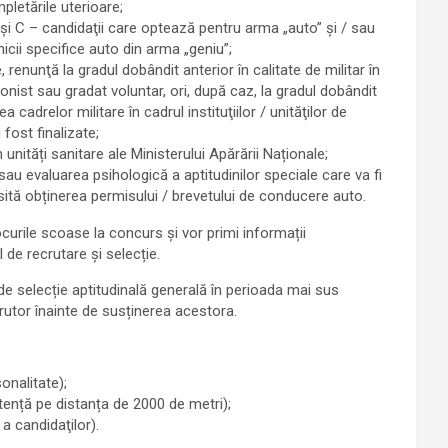
pletările uterioare;
şi C – candidaţii care optează pentru arma „auto” şi / sau
icii specifice auto din arma „geniu”;
 renunţă la gradul dobândit anterior în calitate de militar în
onist sau gradat voluntar, ori, după caz, la gradul dobândit
cadrelor militare în cadrul instituţiilor / unităţilor de
 fost finalizate;
unități sanitare ale Ministerului Apărării Naționale;
sau evaluarea psihologică a aptitudinilor speciale care va fi
sită obținerea permisului / brevetului de conducere auto.
ocurile scoase la concurs și vor primi informații
 de recrutare și selecție.
r de selecție aptitudinală generală în perioada mai sus
crutor înainte de susținerea acestora.
onalitate);
istență pe distanța de 2000 de metri);
a candidaţilor).