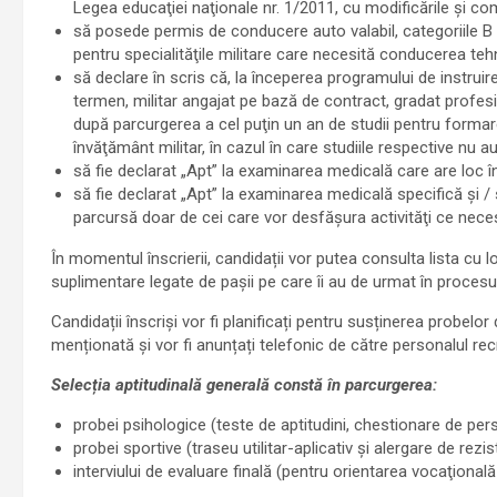
Legea educaţiei naţionale nr. 1/2011, cu modificările şi com
să posede permis de conducere auto valabil, categoriile B 
pentru specialităţile militare care necesită conducerea tehn
să declare în scris că, la începerea programului de instruire,
termen, militar angajat pe bază de contract, gradat profesi
după parcurgerea a cel puţin un an de studii pentru formarea 
învăţământ militar, în cazul în care studiile respective nu au
să fie declarat „Apt” la examinarea medicală care are loc în 
să fie declarat „Apt” la examinarea medicală specifică şi / 
parcursă doar de cei care vor desfăşura activităţi ce nece
În momentul înscrierii, candidații vor putea consulta lista cu l
suplimentare legate de pașii pe care îi au de urmat în procesul
Candidații înscriși vor fi planificați pentru susținerea probelo
menționată și vor fi anunțați telefonic de către personalul re
Selecția aptitudinală generală constă în parcurgerea:
probei psihologice (teste de aptitudini, chestionare de pers
probei sportive (traseu utilitar-aplicativ și alergare de rez
interviului de evaluare finală (pentru orientarea vocaţională 