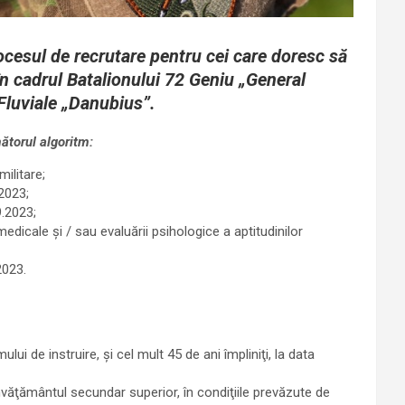
cesul de recrutare pentru cei care doresc să
în cadrul Batalionului 72 Geniu „General
Fluviale „Danubius”.
mătorul algoritm:
militare;
.2023;
9.2023;
edicale și / sau evaluării psihologice a aptitudinilor
2023.
ului de instruire, şi cel mult 45 de ani împliniţi, la data
 învăţământul secundar superior, în condiţiile prevăzute de