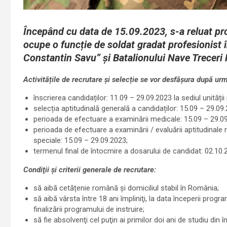
Începând cu data de 15.09.2023, s-a reluat pro
ocupe o funcție de soldat gradat profesionist 
Constantin Savu” și Batalionului Nave Treceri 
Activitățile de recrutare și selecție se vor desfășura după ur
înscrierea candidaților: 11.09 – 29.09.2023 la sediul unității 
selecția aptitudinală generală a candidaților: 15.09 – 29.09
perioada de efectuare a examinării medicale: 15.09 – 29.0
perioada de efectuare a examinării / evaluării aptitudinale m
speciale: 15.09 – 29.09.2023;
termenul final de întocmire a dosarului de candidat: 02.10.
Condiţii şi criterii generale de recrutare:
să aibă cetățenie română şi domiciliul stabil în România;
să aibă vârsta între 18 ani împliniţi, la data începerii program
finalizării programului de instruire;
să fie absolvenţi cel puţin ai primilor doi ani de studiu din