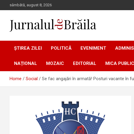
Skip
sâmbătă, august 8, 2026
to
content
Jurnalul de Brăila
ȘTIREA ZILEI
POLITICĂ
EVENIMENT
ADMINIS
NAȚIONAL
MOZAIC
EDITORIAL
MICA PUBLIC
Home
Social
Se fac angajări în armată! Posturi vacante în fu