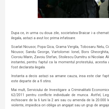
Dupa ce, in urma cu doua zile, societatea Braicar i-a chemat i
ilegala, astazi a avut loc prima infatisare.
Scarlat Nicusor, Popa Gica, Grama Vergila, Tobosaru Nelu, C
Nicusor, Sandu George, Vartolomei Ionel, Bors Gheorghita, 
Cioroiu Marin, Zavoiu Stefan, Stoilescu Dumitru si Nicolaie Al
instantei, pentru faptul ca la momentul protestului, acestia
fost declarata ilegala.
Instanta a decis astazi sa amane cauza, insa este clar faptul
este departe de a fi stins.
Mai mult, Serviciului de Investigare a Criminalitatii Economi
62/2011 pentru conflicte individuale de munca. Astfel, Le
inchisoare de la 6 luni la 2 ani sau cu amenda de la 20.000 le
violente, impiedica ori obliga un angajat sau un grup de angaja