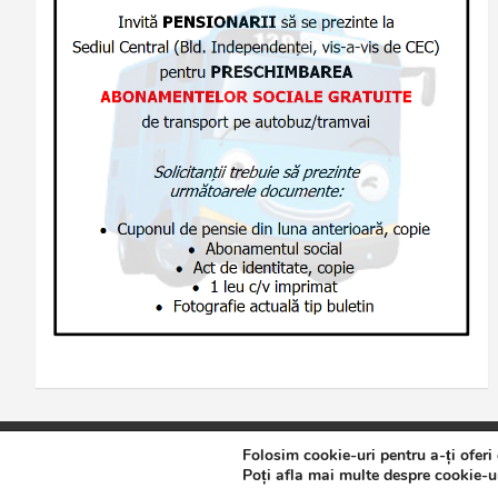
Folosim cookie-uri pentru a-ți oferi
Copyright © 2026
Jurnalul de Brăila
Politică de confidențialita
Poți afla mai multe despre cookie-ur