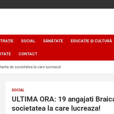
TRAȚIE
SOCIAL
SĂNĂTATE
EDUCAȚIE ȘI CULTURĂ
ITATE
CONTACT
tanta de societatea la care lucreaza!
SOCIAL
ULTIMA ORA: 19 angajati Braicar
societatea la care lucreaza!