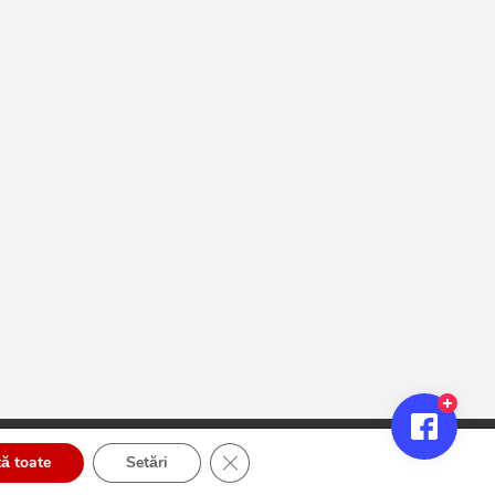
Close GDPR Cookie Banner
ă toate
Setări