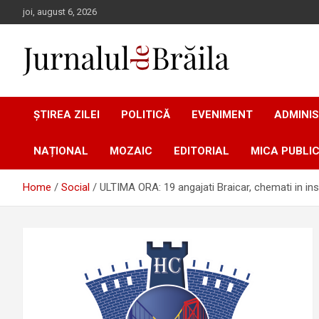
Skip
joi, august 6, 2026
to
content
Jurnalul de Brăila
ȘTIREA ZILEI
POLITICĂ
EVENIMENT
ADMINIS
NAȚIONAL
MOZAIC
EDITORIAL
MICA PUBLIC
Home
Social
ULTIMA ORA: 19 angajati Braicar, chemati in ins