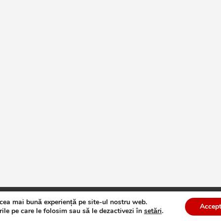
 cea mai bună experiență pe site-ul nostru web.
te
Theme by:
Theme Horse
Proudly Powered by:
WordPress
Accept
ile pe care le folosim sau să le dezactivezi în
setări
.