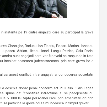
n instanta pe 19 dintre angajatii care au participat la greva
iurea Gheorghe, Raducu Ion Tiberiu, Podaru Marian, Ionascu
Lupascu Adrian, Iliescu Ionel, Lungu Petrica, Calu Dorin,
exandru sunt angajatii care vor fi nevoiti sa raspunda in fata
 au incalcat hotararea judecatoreasca, prin care greva lor a
 ca acest conflict, intre angajati si conducerea societatii,
ce a deschis dosar penal conform art. 218, alin. 1 din Legea
gea spune ca: “constituie infractiune si se pedepseste cu
i la 50.000 lei fapta persoanei care, prin amenintari ori prin
ti sa participe la greva ori sa munceasca in timpul grevei”.