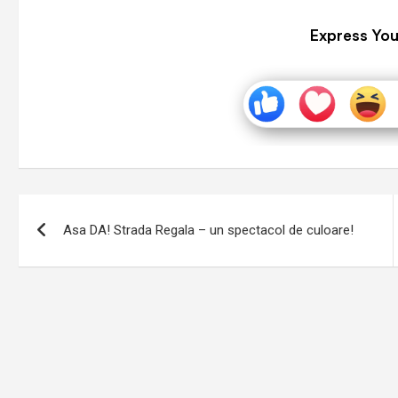
Express You
Navigare
Asa DA! Strada Regala – un spectacol de culoare!
în
articole