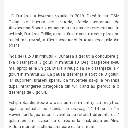
HC Dunărea a inversat rolurile în 2019. Dacă în tur CSM
Galați se bucura de victorie, fetele antrenate de
Alexandrina Soare sunt acum la un pas de retrogradare. În
schimb, Dunărea Brăila, care la finalul anului trecut părea să
nu își mai revină, a făcut spectacol în toate meciurile din
2019!
Încă de la 2-3 în minutul 7, Dunărea a trecut la conducere și
s-a distanțat la 3 goluri în minutul 10. Deși oaspetele s-au
mai apropiat la un gol, Brăila a reușit să se distanțeze la 4
goluri în minutul 25. La pauză diferența a fost de 3 goluri,
iar suporterii brăileni sperau ca favoritele să-și ia revanșa
după înfrângerea categorică din tur, când au pierdut la o
diferență de 6 goluri.
Echipa Sandei Soare a avut un reviniment și au reușit să
egaleze situația pe tabela de marcaj, 14-14 și 15-15.
Elevele lui Roșca și-au revenit și au refăcut diferența de 4
goluri, pe care aveau să o aibă și la final, după ce Alina
Vătu a marcat la ultima aruncare de la 7 metri.