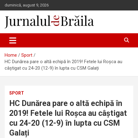
Skip
duminică, august 9, 2026
to
content
Jurnalul de Brăila
Home
Sport
HC Dunărea pare o altă echipă în 2019! Fetele lui Roșca au
câștigat cu 24-20 (12-9) în lupta cu CSM Galați
SPORT
HC Dunărea pare o altă echipă în
2019! Fetele lui Roșca au câștigat
cu 24-20 (12-9) în lupta cu CSM
Galați