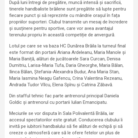
După luni întregi de pregătire, muncă intensă și sacrificii,
tinerele handbaliste brăilene sunt pregătite să lupte pentru
fiecare punct și să reprezinte cu mândrie orașul în fața
propriilor suporteri. Clubul transmite un mesaj de încredere
și susținere pentru sportive, care vor avea avantajul
terenului propriu în această competiție de anvergură.
Lotul pe care se va baza HC Dunărea Brăila la turneul final
este format din portarii Ariana Ardeleanu, Maria Manole și
Maria Baniță, alături de jucătoarele Sara Curcan, Denisa
Dumitriu, Larisa-Maria Tufa, Daria Gheorghe, Maria Bălan,
Ilinca Bălan, Ștefania-Alexandra Budur, Ana Maria Stan,
Maria Iasmina Neagu Gafencu, Crina Valentina Rezeanu,
Andrada Tudor Vîlcu, Elena Spînu și Catrina Zăbavă.
Din stafful tehnic fac parte antrenorul principal Daniela
Goldic și antrenorul cu portarii Iulian Emancipatu.
Meciurile se vor disputa în Sala Polivalentă Brăila, iar
accesul spectatorilor este gratuit. Conducerea clubului îi
invită pe iubitorii handbalului să fie alături de echipă și să
creeze o atmosferă care să le ofere fetelor un plus de