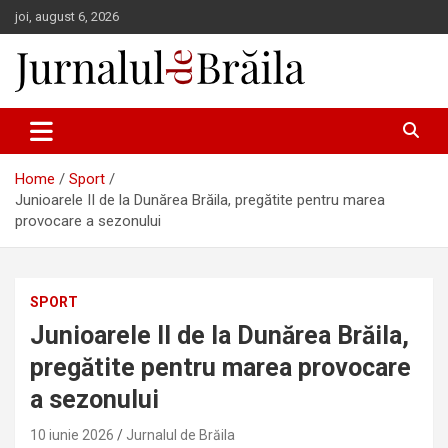
Skip
joi, august 6, 2026
to
content
Jurnalul de Brăila
Home
Sport
Junioarele II de la Dunărea Brăila, pregătite pentru marea
provocare a sezonului
SPORT
Junioarele II de la Dunărea Brăila,
pregătite pentru marea provocare
a sezonului
10 iunie 2026
Jurnalul de Brăila