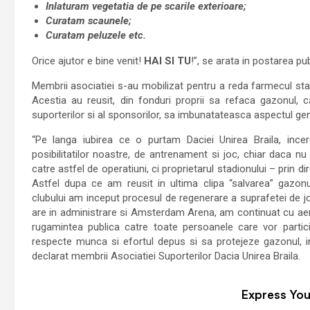
Inlaturam vegetatia de pe scarile exterioare;
Curatam scaunele;
Curatam peluzele etc.
Orice ajutor e bine venit!
HAI SI TU
!”, se arata in postarea pu
Membrii asociatiei s-au mobilizat pentru a reda farmecul st
Acestia au reusit, din fonduri proprii sa refaca gazonul, ca
suporterilor si al sponsorilor, sa imbunatateasca aspectul gene
“Pe langa iubirea ce o purtam Daciei Unirea Braila, incer
posibilitatilor noastre, de antrenament si joc, chiar daca nu 
catre astfel de operatiuni, ci proprietarul stadionului – prin dir
Astfel dupa ce am reusit in ultima clipa “salvarea” gazonu
clubului am inceput procesul de regenerare a suprafetei de j
are in administrare si Amsterdam Arena, am continuat cu aer
rugamintea publica catre toate persoanele care vor partic
respecte munca si efortul depus si sa protejeze gazonul, in
declarat membrii Asociatiei Suporterilor Dacia Unirea Braila.
Express You