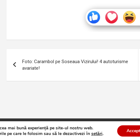
Navigare
Foto: Carambol pe Soseaua Vizirului! 4 autoturisme
în
avariate!
articole
 cea mai bună experiență pe site-ul nostru web.
te
Theme by:
Theme Horse
Proudly Powered by:
WordPress
Accept
ile pe care le folosim sau să le dezactivezi în
setări
.