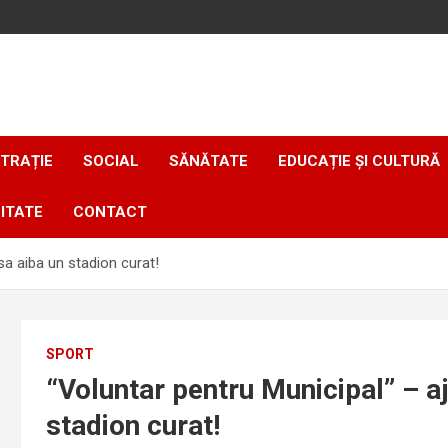
TRAȚIE
SOCIAL
SĂNĂTATE
EDUCAȚIE ȘI CULTURĂ
ITATE
CONTACT
sa aiba un stadion curat!
SPORT
“Voluntar pentru Municipal” – aj
stadion curat!