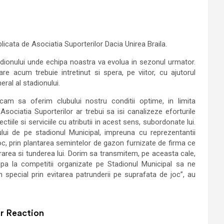
blicata de Asociatia Suporterilor Dacia Unirea Braila.
adionului unde echipa noastra va evolua in sezonul urmator.
re acum trebuie intretinut si spera, pe viitor, cu ajutorul
ral al stadionului.
cam sa oferim clubului nostru conditii optime, in limita
Asociatia Suporterilor ar trebui sa isi canalizeze eforturile
ectiile si serviciile cu atributii in acest sens, subordonate lui.
lui de pe stadionul Municipal, impreuna cu reprezentantii
oc, prin plantarea semintelor de gazon furnizate de firma ce
area si tunderea lui. Dorim sa transmitem, pe aceasta cale,
ipa la competitii organizate pe Stadionul Municipal sa ne
 special prin evitarea patrunderii pe suprafata de joc”, au
r Reaction