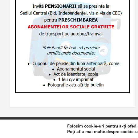
Folosim cookie-uri pentru a-ți oferi
Copyright © 2026
Jurnalul de Brăila
Politică de confidențialita
Poți afla mai multe despre cookie-ur