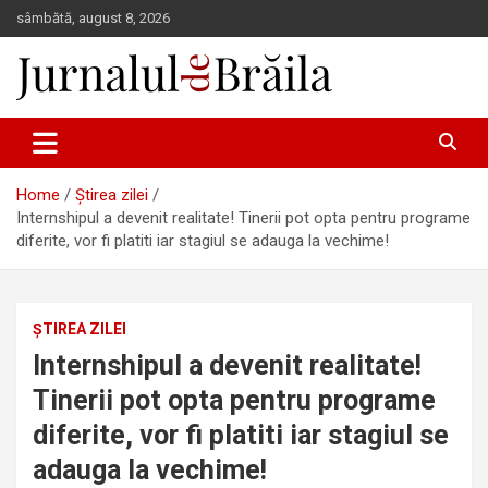
Skip
sâmbătă, august 8, 2026
to
content
Jurnalul de Brăila
Home
Știrea zilei
Internshipul a devenit realitate! Tinerii pot opta pentru programe
diferite, vor fi platiti iar stagiul se adauga la vechime!
ȘTIREA ZILEI
Internshipul a devenit realitate!
Tinerii pot opta pentru programe
diferite, vor fi platiti iar stagiul se
adauga la vechime!