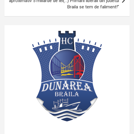
aproximativ 5 miliarde de lei(…) Primarii liberali din judetul
Braila se tem de faliment!”