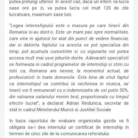
putea prelungi ulterior. In acest caz, daca un intern va lucra
sase ore pe zi, va putea lucra cel mult 120 de zile
lucratoare, maximum sase luni.
“
Legea internshipului este o masura pe care tinerii din
Romania si-au dorit-o. Este un mare pas spre normalitate,
care vine in ajutorul lor atat din punct de vedere financiar,
dar si datorita faptului ca acestia se pot specializa din
timp, pot acumula cunostinte si cu siguranta vor putea
accesa mult mai usor joburile dorite. Adevaratii specialisti
se formeaza in cadrul programelor de internship si stim cu
totii ca, Romania are nevoie, la momentul actual, de
profesionisti in toate domeniile. Este bine de stiut faptul
ca internshipul va contribui la vechimea in munca, iar
tinerii vor fi remunerati cu o indemnizatie de cel putin 50%,
din valoarea salariului minim brut, proportionala cu timpul
efectiv lucrat
”, a declarat Adrian Rindunica, secretar de
stat in cadrul Ministerului Muncii si Justitiei Sociale
In baza raportului de evaluare organizatia gazda va fi
obligata sa-i dea internului un certificat de internship in
termen de cinci zile de la comunicarea referatului.