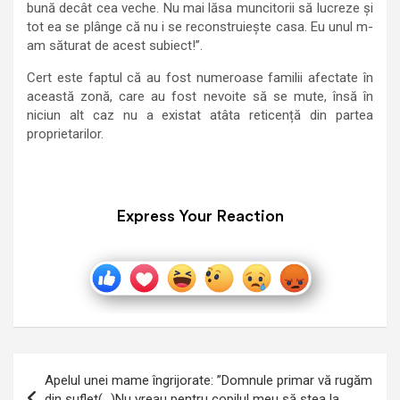
bună decât cea veche. Nu mai lăsa muncitorii să lucreze și
tot ea se plânge că nu i se reconstruiește casa. Eu unul m-
am săturat de acest subiect!”.
Cert este faptul că au fost numeroase familii afectate în
această zonă, care au fost nevoite să se mute, însă în
niciun alt caz nu a existat atâta reticență din partea
proprietarilor.
Express Your Reaction
Navigare
Apelul unei mame îngrijorate: ”Domnule primar vă rugăm
în
din suflet(…)Nu vreau pentru copilul meu să stea la