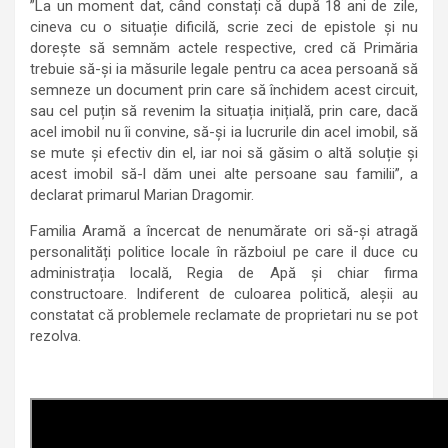
”La un moment dat, când constați că după 18 ani de zile,
cineva cu o situație dificilă, scrie zeci de epistole și nu
dorește să semnăm actele respective, cred că Primăria
trebuie să-și ia măsurile legale pentru ca acea persoană să
semneze un document prin care să închidem acest circuit,
sau cel puțin să revenim la situația inițială, prin care, dacă
acel imobil nu îi convine, să-și ia lucrurile din acel imobil, să
se mute și efectiv din el, iar noi să găsim o altă soluție și
acest imobil să-l dăm unei alte persoane sau familii”, a
declarat primarul Marian Dragomir.
Familia Aramă a încercat de nenumărate ori să-și atragă
personalități politice locale în războiul pe care il duce cu
administrația locală, Regia de Apă și chiar firma
constructoare. Indiferent de culoarea politică, aleșii au
constatat că problemele reclamate de proprietari nu se pot
rezolva.