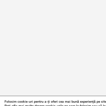
Folosim cookie-uri pentru a-ți oferi cea mai bună experiență pe sit
Poți afla mai multe despre cookie-urile pe care le folosim sau să le