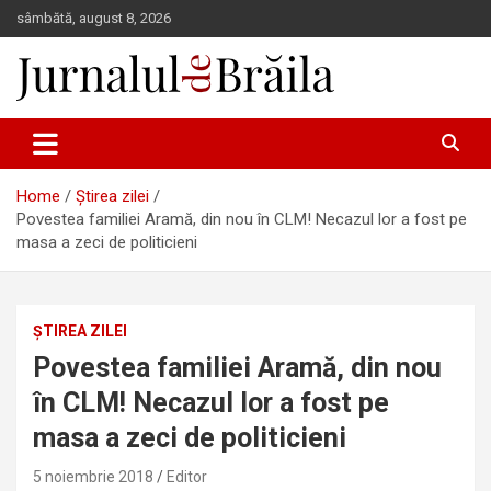
Skip
sâmbătă, august 8, 2026
to
content
Jurnalul de Brăila
Home
Știrea zilei
Povestea familiei Aramă, din nou în CLM! Necazul lor a fost pe
masa a zeci de politicieni
ȘTIREA ZILEI
Povestea familiei Aramă, din nou
în CLM! Necazul lor a fost pe
masa a zeci de politicieni
5 noiembrie 2018
Editor