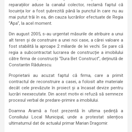
reparațiilor aduse la canalul colector, reclamă faptul că
locuința lor a fost șubrezită până la punctul în care nu au
mai putut trăi în ea, din cauza lucrărilor efectuate de Regia
”Apa”, la acel moment.
Din august 2005, s-au urgentat măsurile de atribuire a unui
alt teren și de construire a unei noi case, a cărei valoare a
fost stabilită la aproape 2 miliarde de lei vechi. Se pare că
regia a subcontractat lucrarea de construcție a imobilului
către firma de construcții “Dura Bet Construct”, deținută de
Constantin Rădulescu.
Proprietarii au acuzat faptul că firma, care a primit
contractul de reconstruire a casei, a folosit alte materiale
decât cele prevăzute în proiect și a încasat devize pentru
lucrări neexecutate. Din acest motiv ei refuză să semneze
procesul verbal de predare-primire a imobilului.
Doamna Aramă a fost prezentă în ultima ședință a
Consiliului Local Municipal, unde a protestat silențios
ultimatumul dat de actualul primar Marian Dragomir.