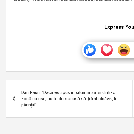
Express You
Navigare
Dan Păun: ”Dacă ești pus în situația să vii dintr-o
în
zonă cu risc, nu te duci acasă să-ți îmbolnăvești
părinții!”
articole