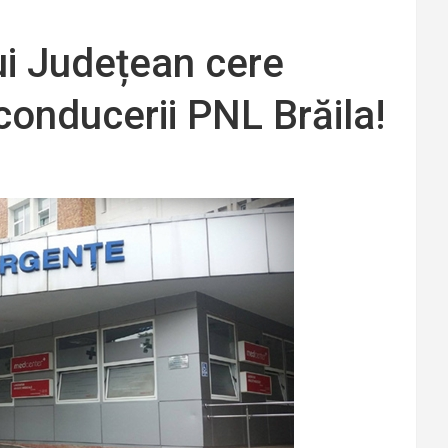
ui Județean cere
conducerii PNL Brăila!