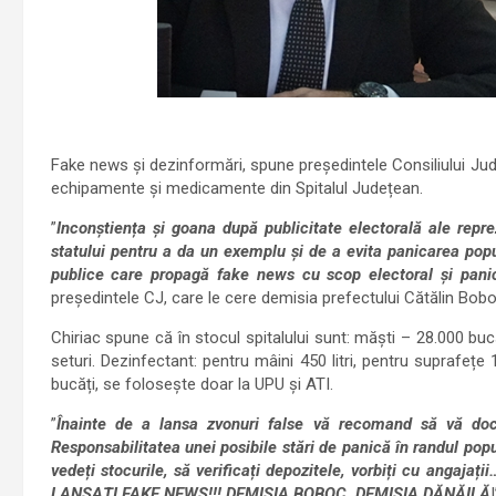
Fake news și dezinformări, spune președintele Consiliului Ju
echipamente și medicamente din Spitalul Județean.
”
Inconștiența și goana după publicitate electorală ale repre
statului pentru a da un exemplu și de a evita panicarea popu
publice care propagă fake news cu scop electoral și pani
președintele CJ, care le cere demisia prefectului Cătălin Bobo
Chiriac spune că în stocul spitalului sunt: măști – 28.000 b
seturi. Dezinfectant: pentru mâini 450 litri, pentru suprafețe
bucăți, se folosește doar la UPU și ATI.
”
Înainte de a lansa zvonuri false vă recomand să vă do
Responsabilitatea unei posibile stări de panică în randul popu
vedeți stocurile, să verificați depozitele, vorbiți cu ang
LANSAȚI FAKE NEWS!!! DEMISIA BOBOC, DEMISIA DĂNĂILĂ