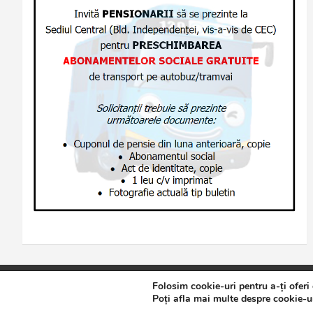
Folosim cookie-uri pentru a-ți oferi
Copyright © 2026
Jurnalul de Brăila
Politică de confidențialita
Poți afla mai multe despre cookie-ur