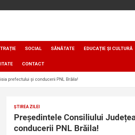
TRAȚIE
SOCIAL
SĂNĂTATE
EDUCAȚIE ȘI CULTURĂ
ITATE
CONTACT
sia prefectului și conducerii PNL Brăila!
ȘTIREA ZILEI
Președintele Consiliului Județea
conducerii PNL Brăila!