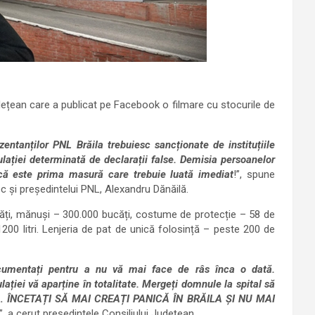
dețean care a publicat pe Facebook o filmare cu stocurile de
zentanților PNL Brăila trebuiesc sancționate de instituțiile
lației determinată de declarații false. Demisia persoanelor
că este prima masură care trebuie luată imediat
!”, spune
c și președintelui PNL, Alexandru Dănăilă.
ucăți, mănuși – 300.000 bucăți, costume de protecție – 58 de
 1200 litri. Lenjeria de pat de unică folosință – peste 200 de
cumentați pentru a nu vă mai face de râs înca o dată.
lației vă aparține în totalitate. Mergeți domnule la spital să
ajații… ÎNCETAȚI SĂ MAI CREAȚI PANICĂ ÎN BRĂILA ȘI NU MAI
!”, a cerut președintele Consiliului Județean.