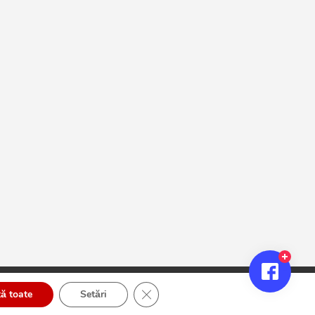
Close GDPR Cookie Banner
ă toate
Setări