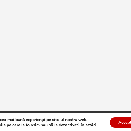
 cea mai bună experiență pe site-ul nostru web.
te
Theme by:
Theme Horse
Proudly Powered by:
WordPress
Accept
ile pe care le folosim sau să le dezactivezi în
setări
.