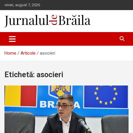
Skip
vineri, august 7, 2026
to
content
Jurnalul de Brăila
Home
Articole
asocieri
Etichetă:
asocieri