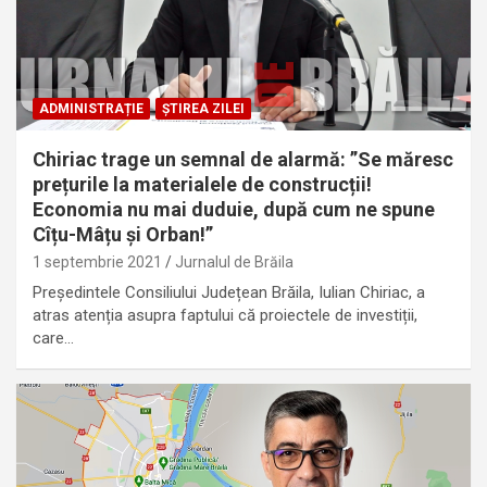
ADMINISTRAȚIE
ȘTIREA ZILEI
Chiriac trage un semnal de alarmă: ”Se măresc
prețurile la materialele de construcții!
Economia nu mai duduie, după cum ne spune
Cîțu-Mâțu și Orban!”
1 septembrie 2021
Jurnalul de Brăila
Președintele Consiliului Județean Brăila, Iulian Chiriac, a
atras atenția asupra faptului că proiectele de investiții,
care…