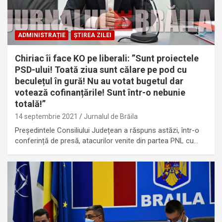
ADMINISTRAȚIE
ȘTIREA ZILEI
Chiriac îi face KO pe liberali: ”Sunt proiectele
PSD-ului! Toată ziua sunt călare pe pod cu
beculețul în gură! Nu au votat bugetul dar
votează cofinanțările! Sunt într-o nebunie
totală!”
14 septembrie 2021
Jurnalul de Brăila
Președintele Consiliului Județean a răspuns astăzi, într-o
conferință de presă, atacurilor venite din partea PNL cu…