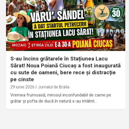
MOZAIC
ȘTIREA ZILEI
S-au încins grătarele în Stațiunea Lacu
Sărat! Noua Poiană Ciucaș a fost inaugurată
cu sute de oameni, bere rece și distracție
pe cinste
29 iunie 2026
Jurnalul de Brăila
Vremea frumoasă, mirosul inconfundabil de carne pe
grătar și pofta de ducă în natură s-au întâlnit…