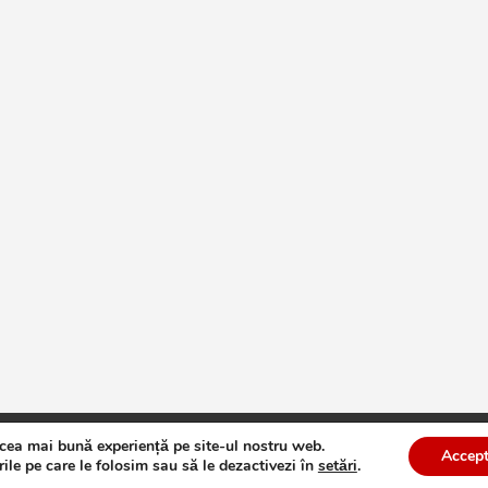
 cea mai bună experiență pe site-ul nostru web.
te
Theme by:
Theme Horse
Proudly Powered by:
WordPress
Accept
ile pe care le folosim sau să le dezactivezi în
setări
.