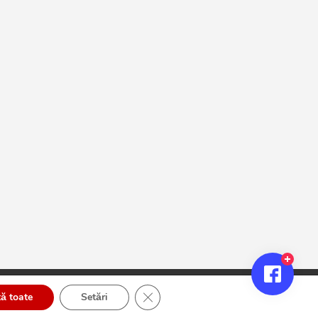
Close GDPR Cookie Banner
ă toate
Setări