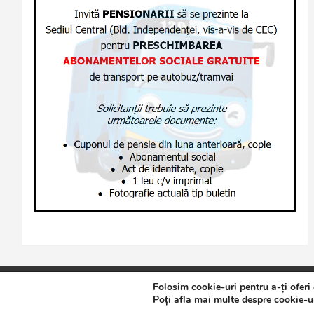
Folosim cookie-uri pentru a-ți oferi
Copyright © 2026
Jurnalul de Brăila
Politică de confidențialita
Poți afla mai multe despre cookie-ur