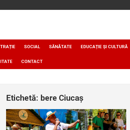
TRAȚIE
SOCIAL
SĂNĂTATE
EDUCAȚIE ȘI CULTURĂ
ITATE
CONTACT
Etichetă:
bere Ciucaș