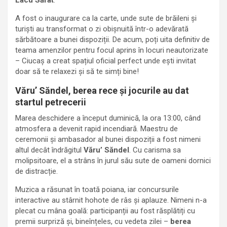
Lacu Sărat
.
A fost o inaugurare ca la carte, unde sute de brăileni și
turiști au transformat o zi obișnuită într-o adevărată
sărbătoare a bunei dispoziții. De acum, poți uita definitiv de
teama amenzilor pentru focul aprins în locuri neautorizate
– Ciucaș a creat spațiul oficial perfect unde ești invitat
doar să te relaxezi și să te simți bine!
Văru’ Săndel, berea rece și jocurile au dat
startul petrecerii
Marea deschidere a început duminică, la ora 13:00, când
atmosfera a devenit rapid incendiară. Maestru de
ceremonii și ambasador al bunei dispoziții a fost nimeni
altul decât îndrăgitul
Văru’ Săndel
. Cu carisma sa
molipsitoare, el a strâns în jurul său sute de oameni dornici
de distracție.
Muzica a răsunat în toată poiana, iar concursurile
interactive au stârnit hohote de râs și aplauze. Nimeni n-a
plecat cu mâna goală: participanții au fost răsplătiți cu
premii surpriză și, bineînțeles, cu vedeta zilei –
berea