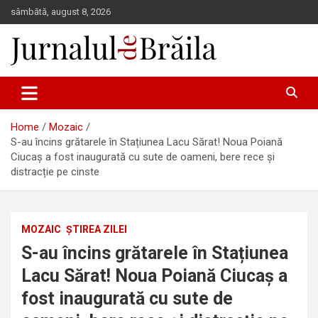
Skip
sâmbătă, august 8, 2026
to
content
Jurnalul de Brăila
Home
Mozaic
S-au încins grătarele în Stațiunea Lacu Sărat! Noua Poiană
Ciucaș a fost inaugurată cu sute de oameni, bere rece și
distracție pe cinste
MOZAIC
ȘTIREA ZILEI
S-au încins grătarele în Stațiunea
Lacu Sărat! Noua Poiană Ciucaș a
fost inaugurată cu sute de