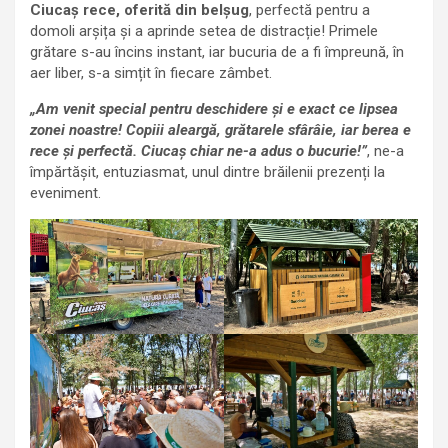
Ciucaș rece, oferită din belșug
, perfectă pentru a
domoli arșița și a aprinde setea de distracție! Primele
grătare s-au încins instant, iar bucuria de a fi împreună, în
aer liber, s-a simțit în fiecare zâmbet.
„Am venit special pentru deschidere și e exact ce lipsea
zonei noastre! Copiii aleargă, grătarele sfârâie, iar berea e
rece și perfectă. Ciucaș chiar ne-a adus o bucurie!”
, ne-a
împărtășit, entuziasmat, unul dintre brăilenii prezenți la
eveniment.