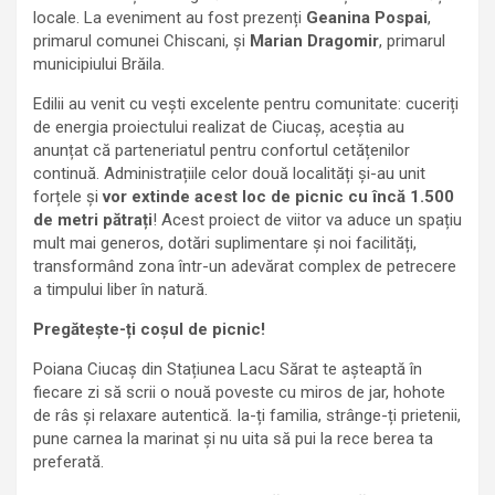
locale. La eveniment au fost prezenți
Geanina Pospai
,
primarul comunei Chiscani, și
Marian Dragomir
, primarul
municipiului Brăila.
Edilii au venit cu vești excelente pentru comunitate: cuceriți
de energia proiectului realizat de Ciucaș, aceștia au
anunțat că parteneriatul pentru confortul cetățenilor
continuă. Administrațiile celor două localități și-au unit
forțele și
vor extinde acest loc de picnic cu încă 1.500
de metri pătrați
! Acest proiect de viitor va aduce un spațiu
mult mai generos, dotări suplimentare și noi facilități,
transformând zona într-un adevărat complex de petrecere
a timpului liber în natură.
Pregătește-ți coșul de picnic!
Poiana Ciucaș din Stațiunea Lacu Sărat te așteaptă în
fiecare zi să scrii o nouă poveste cu miros de jar, hohote
de râs și relaxare autentică. Ia-ți familia, strânge-ți prietenii,
pune carnea la marinat și nu uita să pui la rece berea ta
preferată.