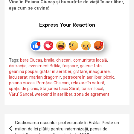
Vino în Poiana Ciucaș și bucură-te de viață în aer liber,
așa cum se cuvine!
Express Your Reaction
Tags:
bere Ciucaș
,
braila
,
chiscani
,
comunitate locală
,
distracție
,
eveniment Brăila
,
foișoare
,
galerie foto
,
geanina pospai
,
grătar în aer liber
,
grătare
,
inaugurare
,
lacu sarat
,
marian dragomir
,
petrecere în aer liber
,
picnic
,
poiana ciucas
,
Primăria Chiscani
,
relaxare în natură
,
spațiu de picnic
,
Stațiunea Lacu Sărat
,
turism local
,
Văru’ Săndel
,
weekend în aer liber
,
zonă de agrement
Navigare
Gestionarea riscurilor profesionale în Brăila: Peste un
în
milion de lei plătiți pentru indemnizații, pensii de