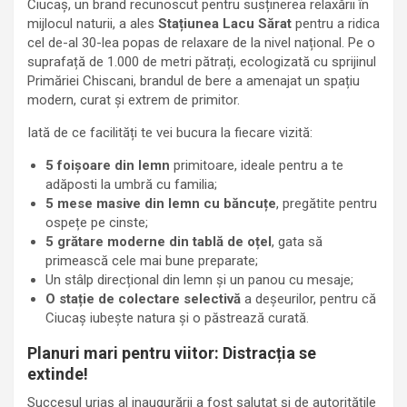
Ciucaș, un brand recunoscut pentru susținerea relaxării în
mijlocul naturii, a ales
Stațiunea Lacu Sărat
pentru a ridica
cel de-al 30-lea popas de relaxare de la nivel național. Pe o
suprafață de 1.000 de metri pătrați, ecologizată cu sprijinul
Primăriei Chiscani, brandul de bere a amenajat un spațiu
modern, curat și extrem de primitor.
Iată de ce facilități te vei bucura la fiecare vizită:
5 foișoare din lemn
primitoare, ideale pentru a te
adăposti la umbră cu familia;
5 mese masive din lemn cu băncuțe
, pregătite pentru
ospețe pe cinste;
5 grătare moderne din tablă de oțel
, gata să
primească cele mai bune preparate;
Un stâlp direcțional din lemn și un panou cu mesaje;
O stație de colectare selectivă
a deșeurilor, pentru că
Ciucaș iubește natura și o păstrează curată.
Planuri mari pentru viitor: Distracția se
extinde!
Succesul uriaș al inaugurării a fost salutat și de autoritățile