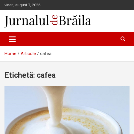
Skip
vineri, august 7, 2026
to
content
Jurnalul de Brăila
Home
Articole
cafea
Etichetă:
cafea