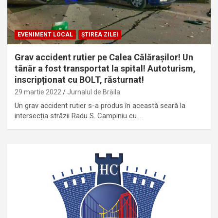
EVENIMENT LOCAL
ȘTIREA ZILEI
Grav accident rutier pe Calea Călărașilor! Un
tânăr a fost transportat la spital! Autoturism,
inscripționat cu BOLT, răsturnat!
29 martie 2022
Jurnalul de Brăila
Un grav accident rutier s-a produs în această seară la
intersecția străzii Radu S. Campiniu cu…