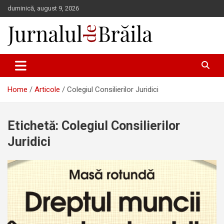
Skip
duminică, august 9, 2026
to
content
Jurnalul de Brăila
Home
Articole
Colegiul Consilierilor Juridici
Etichetă:
Colegiul Consilierilor
Juridici