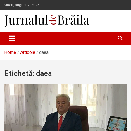
Skip
vineri, august 7, 2026
to
content
Jurnalul de Brăila
Home
Articole
daea
Etichetă:
daea