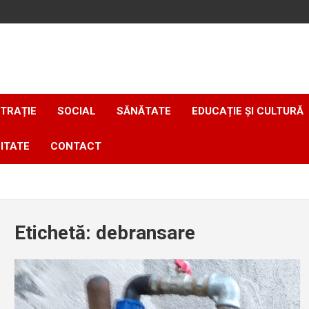
TRAȚIE
SOCIAL
SĂNĂTATE
EDUCAȚIE ȘI CULTURĂ
ITATE
CONTACT
Etichetă:
debransare