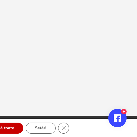
Close GDPR Cookie Banner
ă toate
Setări