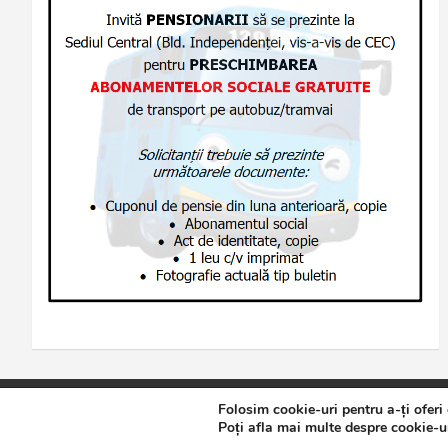
Folosim cookie-uri pentru a-ți oferi
Copyright © 2026
Jurnalul de Brăila
Politică de confidențialita
Poți afla mai multe despre cookie-ur