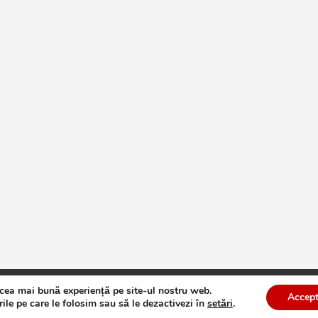
 cea mai bună experiență pe site-ul nostru web.
te
Theme by:
Theme Horse
Proudly Powered by:
WordPress
Accept
ile pe care le folosim sau să le dezactivezi în
setări
.