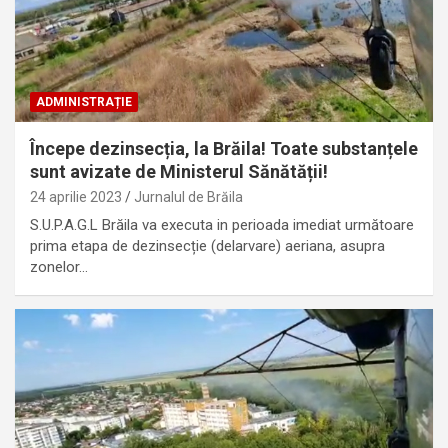
ADMINISTRAȚIE
Începe dezinsecția, la Brăila! Toate substanțele
sunt avizate de Ministerul Sănătății!
24 aprilie 2023
Jurnalul de Brăila
S.U.P.A.G.L Brăila va executa in perioada imediat următoare
prima etapa de dezinsecție (delarvare) aeriana, asupra
zonelor…