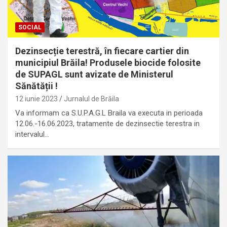
SOCIAL
Dezinsecție terestră, în fiecare cartier din
municipiul Brăila! Produsele biocide folosite
de SUPAGL sunt avizate de Ministerul
Sănătății !
12 iunie 2023
Jurnalul de Brăila
Va informam ca S.U.P.A.G.L Braila va executa in perioada
12.06.-16.06.2023, tratamente de dezinsectie terestra in
intervalul…