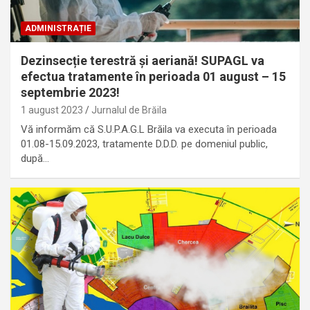
ADMINISTRAȚIE
Dezinsecție terestră și aeriană! SUPAGL va
efectua tratamente în perioada 01 august – 15
septembrie 2023!
1 august 2023
Jurnalul de Brăila
Vă informăm că S.U.P.A.G.L Brăila va executa în perioada
01.08-15.09.2023, tratamente D.D.D. pe domeniul public,
după…