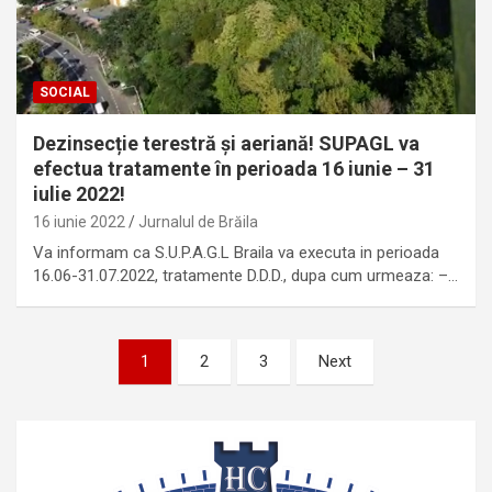
SOCIAL
Dezinsecție terestră și aeriană! SUPAGL va
efectua tratamente în perioada 16 iunie – 31
iulie 2022!
16 iunie 2022
Jurnalul de Brăila
Va informam ca S.U.P.A.G.L Braila va executa in perioada
16.06-31.07.2022, tratamente D.D.D., dupa cum urmeaza: –…
Paginație
1
2
3
Next
articole