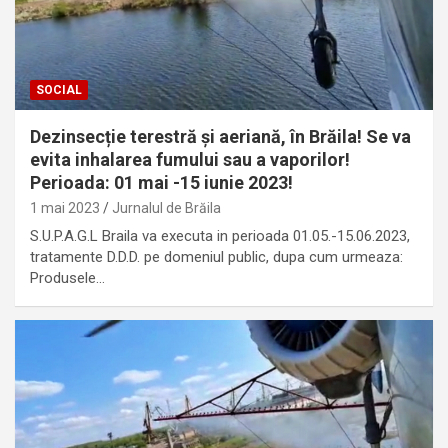
SOCIAL
Dezinsecție terestră și aeriană, în Brăila! Se va
evita inhalarea fumului sau a vaporilor!
Perioada: 01 mai -15 iunie 2023!
1 mai 2023
Jurnalul de Brăila
S.U.P.A.G.L Braila va executa in perioada 01.05.-15.06.2023,
tratamente D.D.D. pe domeniul public, dupa cum urmeaza:
Produsele…