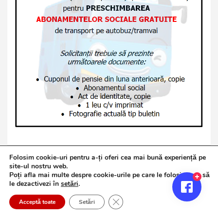
Folosim cookie-uri pentru a-ți oferi cea mai bună experiență pe
site-ul nostru web.
Poți afla mai multe despre cookie-urile pe care le folosim sau să
Copyright © 2026
Jurnalul de Brăila
le dezactivezi în
setări
.
Politică de confidențialitate
Theme by:
Theme Horse
Close GDPR Cookie Banner
Proudly Powered by:
WordPress
Acceptă toate
Setări