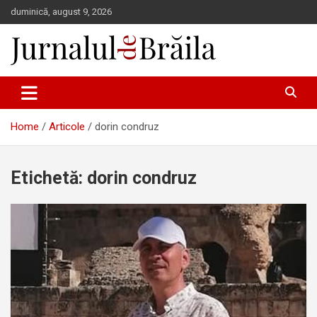
Skip
duminică, august 9, 2026
to
content
Jurnalul de Brăila
Home
Articole
dorin condruz
Etichetă:
dorin condruz