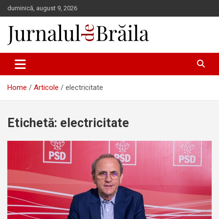
Skip
duminică, august 9, 2026
to
content
Jurnalul de Brăila
Home
Articole
electricitate
Etichetă:
electricitate