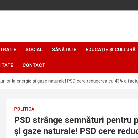
TRAȚIE
SOCIAL
SĂNĂTATE
EDUCAȚIE ȘI CULTURĂ
ITATE
CONTACT
ilor la energie și gaze naturale! PSD cere reducerea cu 43% a facturilo
POLITICĂ
PSD strânge semnături pentru pl
și gaze naturale! PSD cere reduc