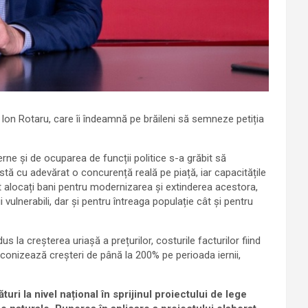
 Ion Rotaru, care îi îndeamnă pe brăileni să semneze petiția
ne și de ocuparea de funcții politice s-a grăbit să
există cu adevărat o concurență reală pe piață, iar capacitățile
t alocați bani pentru modernizarea și extinderea acestora,
lnerabili, dar și pentru întreaga populație cât și pentru
us la creșterea uriașă a prețurilor, costurile facturilor fiind
econizează creșteri de până la 200% pe perioada iernii,
ri la nivel național în sprijinul proiectului de lege