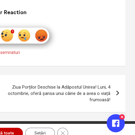
r Reaction
,
semnaturi
Ziua Porților Deschise la Adăpostul Unirea! Luni, 4
octombrie, oferă șansa unui câine de a avea o viață
frumoasă!
Close GDPR Cookie Banner
ă toate
Setări