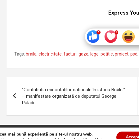
Express You
Tags:
braila
,
electricitate
,
facturi
,
gaze
,
lege
,
petitie
,
proiect
,
psd
Navigare
”Contribuția minoritaților naționale în istoria Brăilei”
în
– manifestare organizată de deputatul George
Paladi
articole
 cea mai bună experiență pe site-ul nostru web.
te
Theme by:
Theme Horse
Proudly Powered by:
WordPress
Accept