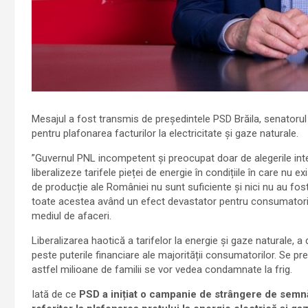
Mesajul a fost transmis de președintele PSD Brăila, senatorul
pentru plafonarea facturilor la electricitate și gaze naturale.
”Guvernul PNL incompetent și preocupat doar de alegerile inter
liberalizeze tarifele pieței de energie în condițiile în care nu 
de producție ale României nu sunt suficiente și nici nu au fos
toate acestea având un efect devastator pentru consumatorii vu
mediul de afaceri.
Liberalizarea haotică a tarifelor la energie și gaze naturale, a d
peste puterile financiare ale majorității consumatorilor. Se pr
astfel milioane de familii se vor vedea condamnate la frig.
Iată de ce
PSD a inițiat o campanie de strângere de semnătu