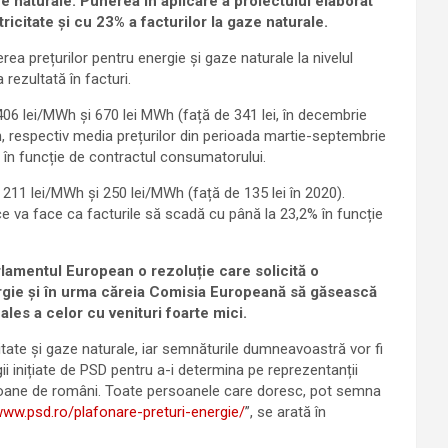
ze naturale.
Punerea în aplicare a proiectului elaborat
icitate și cu 23% a facturilor la gaze naturale.
ea prețurilor pentru energie și gaze naturale la nivelul
rezultată în facturi.
e 406 lei/MWh și 670 lei MWh (față de 341 lei, în decembrie
, respectiv media prețurilor din perioada martie-septembrie
, în funcție de contractul consumatorului.
e 211 lei/MWh și 250 lei/MWh (față de 135 lei în 2020).
e va face ca facturile să scadă cu până la 23,2% în funcție
rlamentul European o rezoluție care solicită o
rgie și în urma căreia Comisia Europeană să găsească
ales a celor cu venituri foarte mici.
citate și gaze naturale, iar semnăturile dumneavoastră vor fi
ii inițiate de PSD pentru a-i determina pe reprezentanții
ilioane de români. Toate persoanele care doresc, pot semna
www.psd.ro/plafonare-preturi-energie/
”, se arată în