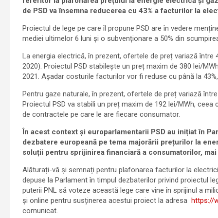
referitor la plafonarea prețului la energie electrică și ga
de PSD va însemna reducerea cu 43% a facturilor la electr
Proiectul de lege pe care îl propune PSD are în vedere menținer
mediei ultimelor 6 luni și o subvenționare a 50% din scumpirea 
La energia electrică, în prezent, ofertele de preț variază într
2020). Proiectul PSD stabilește un preț maxim de 380 lei/MWh
2021. Așadar costurile facturilor vor fi reduse cu până la 43%
Pentru gaze naturale, în prezent, ofertele de preț variază într
Proiectul PSD va stabili un preț maxim de 192 lei/MWh, ceea c
de contractele pe care le are fiecare consumator.
În acest context și europarlamentarii PSD au inițiat în Pa
dezbatere europeană pe tema majorării prețurilor la ene
soluții pentru sprijinirea financiară a consumatorilor, mai 
Alăturați-vă și semnați pentru plafonarea facturilor la electri
depuse la Parlament în timpul dezbaterilor privind proiectul leg
puterii PNL să voteze această lege care vine în sprijinul a m
și online pentru susținerea acestui proiect la adresa
https://
comunicat.