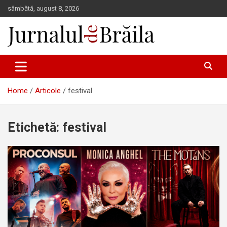
Skip
sâmbătă, august 8, 2026
to
content
Jurnalul de Brăila
Home
Articole
festival
Etichetă:
festival