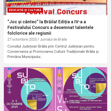
EDUCAȚIE ȘI CULTURĂ
“Joc și cântec” la Brăila! Ediția a IV-a a
Festivalului Concurs a desemnat talentele
folclorice ale regiunii
27 octombrie 2025
Jurnalul de Brăila
Consiliul Județean Brăila prin Centrul Județean pentru
Conservarea și Promovarea Culturii Tradiționale Brăila și
Primăria Municipiului…