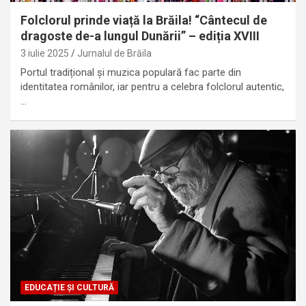
Folclorul prinde viață la Brăila! “Cântecul de
dragoste de-a lungul Dunării” – ediția XVIII
3 iulie 2025
Jurnalul de Brăila
Portul tradițional și muzica populară fac parte din
identitatea românilor, iar pentru a celebra folclorul autentic,
…
EDUCAȚIE ȘI CULTURĂ