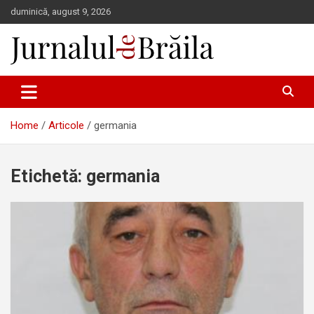
Skip
duminică, august 9, 2026
to
content
Jurnalul de Brăila
Home
Articole
germania
Etichetă:
germania